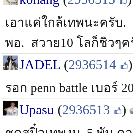
เอาแค่ใกล้เทพนะครับ. 
พอ. สวาย10 โลก็ชิวๆค
JADEL
(
2936514
)
รอก penn battle เบอร์ 
Upasu
(
2936513
)
ชุดสปิ๋วเทพงบ 5 พัน คว