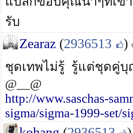
แปลกขอบคุณน้าๆที่เข
รับ
Zearaz
(
2936513
)
ชุดเทพไม่รู้ รู้แต่ชุดคู่
@__@
http://www.saschas-sam
sigma/sigma-1999-set/si
kohang
(
2936513
)