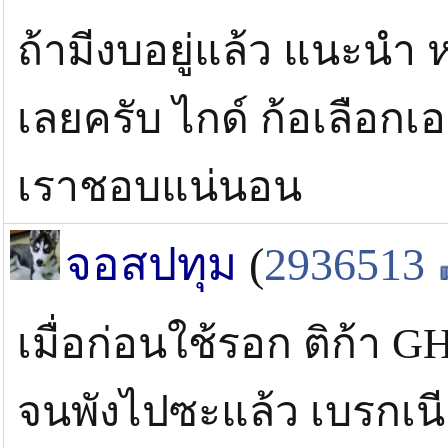
ถ้ามีงบอยู่แล้ว แนะนำ ห
เลยครับ ไกด์ ก้อเลือกเอ
เราชอบแน่นอน
จอสปทุม
(
2936513
เมื่อก่อนใช้รอก ติก้า
จนพังไปซะแล้ว เบรกเนี