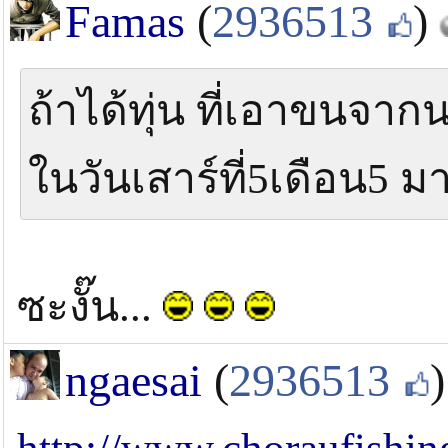
Famas
(
2936513
)
ถ้าได้ทุ่น ที่เอาขนจากน
ในวันเสาร์ที่5เดือน5 
ซะงั๊น...
ngaesai
(
2936513
)