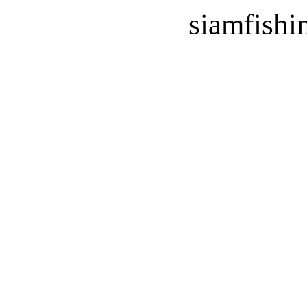
siamfish