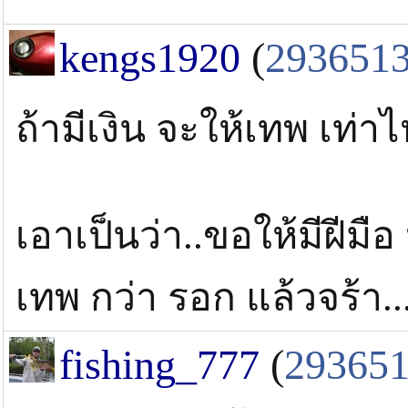
kengs1920
(
293651
ถ้ามีเงิน จะให้เทพ เท่าไหร
เอาเป็นว่า..ขอให้มีฝีมือ
เทพ กว่า รอก แล้วจร้า..
fishing_777
(
29365