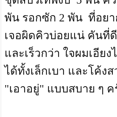
พัน รอกซัก 2 พัน ที่อยา
เจอผิดคิวบ่อยแน่ คันที่
และเร็วกว่า ใจผมเอีย
ได้ทั้งเล็กเบา และโค้งส
"เอาอยู่" แบบสบาย ๆ ค