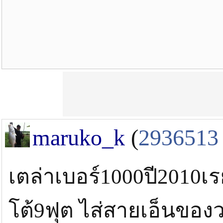
maruko_k
(
2936513
เตล่าเบอร์1000ปี2010เรย
โต้9ฟุต ไส่สายเอ็นขอ