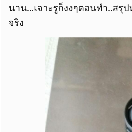
นาน...เจาะรูก็งงๆตอนทำ..สรุปหน
จริง