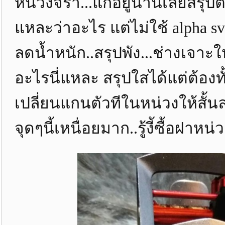
หน่วงจร้า...แก้อยู่นานเลยสรุปต
แหละว่าอะไร แต่ไม่ใช้ alpha s
ลดน้ำหนัก..สรุปพัง...ช่างเจาะใ
อะไรนี่แหละ สรุปใสได้แต่ต้อง
เปลี่ยนแกนตัวทีในหน่วงให้สั้นล
จุดๆนี้เหนื่อยมาก..รู้งี้ซื้อฝาหน่