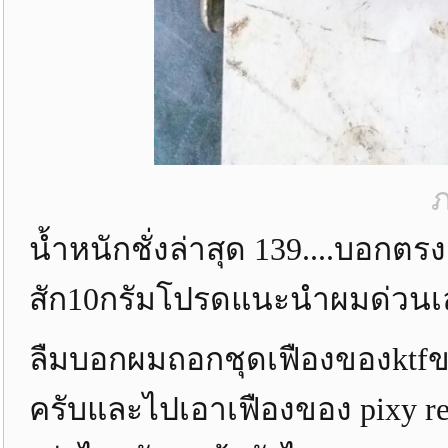
ภ
น้ำหนักชั่งล่าสุด 139....บอกต
สัก10กรัมโปรดแนะนำผมด่วนเ
ลืมบอกผมถอกชุดเฟืองของktfข
ครับและไปเอาเฟืองของ pixy re