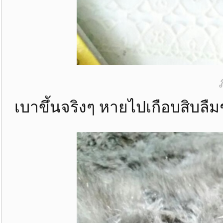
เบาขึ้นจริงๆ หายไปเกือบสิบลืมช