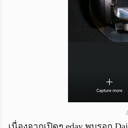
เนื่องจากเปิดๆ eday พบรอก Daiw