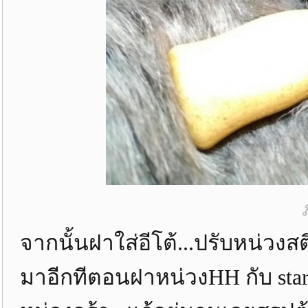
จากนั้นฝาใส่อีโต้...ปรับหน่วงส
มาอีกทีตอนฝาหน่วงHH กับ sta