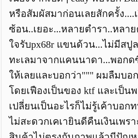
หรือสัมผัสมาก่อนเลยสักครั้ง...
ซ้อน..เยอะ...หลายตำรา..หลายค
ใจรับpx68r แขนด้วน...ไม่มีสป
ทะเลมาจากแคนนาดา...พอกดซื้อ
ให้เลยและบอกว่า""" ผมลืมบอ
โดยเฟืองเป็นของ ktf และเป็นพ
เปลี่ยนเป็นอะไรก็ไม่รู้เค้าบอก
ไม่สะดวกเคเายินดีคืนเงินเพราะ
สินค้าไม่ตรงกับภาพแล้วมีปัญหา