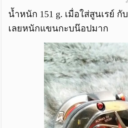
น้ำหนัก 151 g. เมื่อใส่สูนเรย์ ก
เลยหนักแขนกะบน๊อปมาก