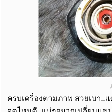
ครบเครื่องตามภาพ สวยเบา..แต
จุดไหนดี..แน่ๆอยากเปลี่ยนแข