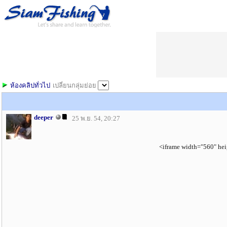
ห้องคลิปทั่วไป
เปลี่ยนกลุ่มย่อย
deeper
25 พ.ย. 54, 20:27
<iframe width="560" he