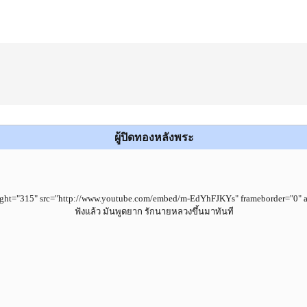
ผู้ปิดทองหลังพระ
ight="315" src="http://www.youtube.com/embed/m-EdYhFJKYs" frameborder="0" al
ฟังแล้ว มันพูดยาก รักนายหลวงขึ้นมาทันที