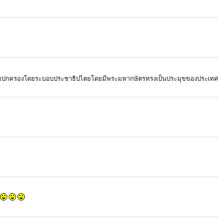
ไทยปกครองโดยระบอบประชาธิปไตยโดยมีพระมหากษัตรทรงเป็นประมุขของประเทศ