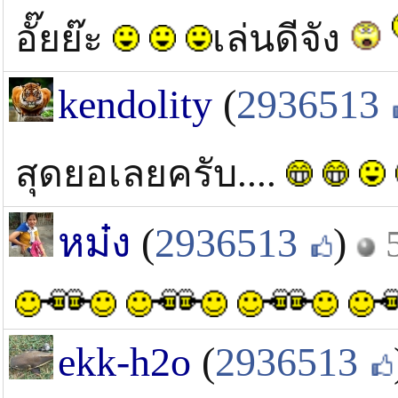
อั๊ยย๊ะ
เล่นดีจัง
kendolity
(
2936513
สุดยอเลยครับ....
หม๋ง
(
2936513
)
ekk-h2o
(
2936513