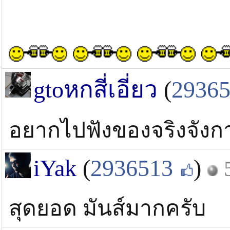
gtoหกสี่เอี่ยว
(
2936
อยากไปฟังของจริงจังก
iYak
(
2936513
)
สุดยอด มันส์มากครับ