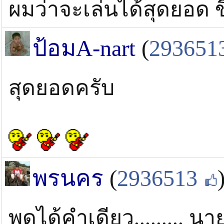
ผมว่าจะเล่นได้สุดยอด ข
ป้อมA-nart
(
293651
สุดยอดครับ
พรนคร
(
2936513
พูดได้คำเดียว......... น