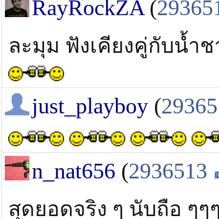
RayRockZA
(
29365
ละมุม ฟังเคียงคู่กับน้ำ
just_playboy
(
29365
n_nat656
(
2936513
สุดยอดจริง ๆ นับถือ ๆๆ