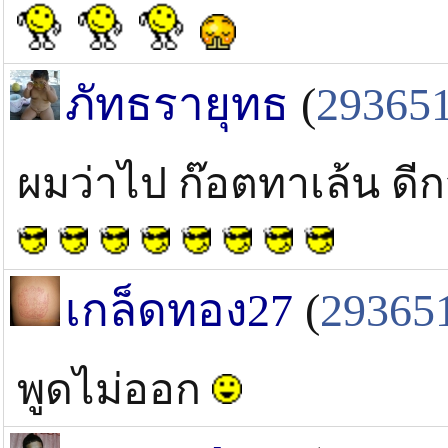
ภัทธรายุทธ
(
29365
ผมว่าไป ก๊อตทาเล้น ดี
เกล็ดทอง27
(
29365
พูดไม่ออก