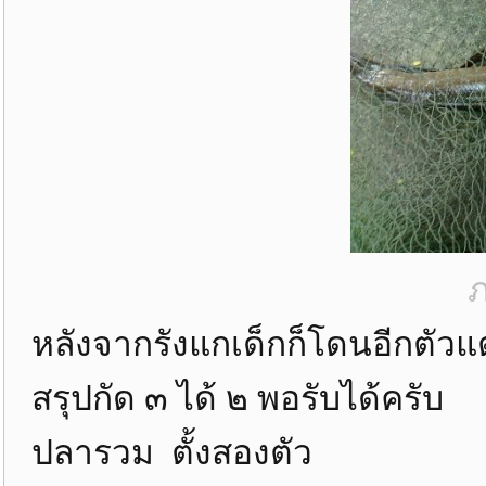
ภ
หลังจากรังแกเด็กก็โดนอีกตัวแต
สรุปกัด ๓ ได้ ๒ พอรับได้ครับ
ปลารวม ตั้งสองตัว