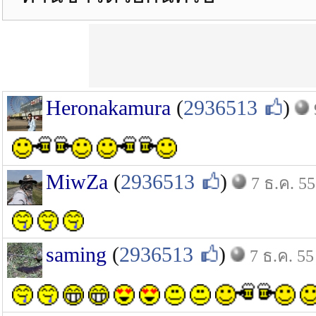
Heronakamura
(
2936513
)
MiwZa
(
2936513
)
7 ธ.ค. 55
saming
(
2936513
)
7 ธ.ค. 55