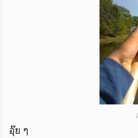
อุ๊ย ๆ