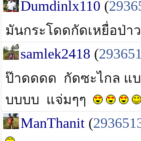
Dumdinlx110
(
2936
มันกระโดดกัดเหยื่อป่า
samlek2418
(
29365
ป๊าดดดด กัดซะไกล แบบน
บบบบ แจ่มๆๆ
ManThanit
(
293651