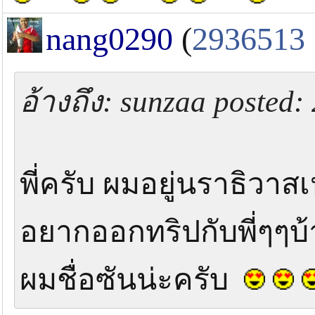
nang0290
(
2936513
อ้างถึง: sunzaa posted:
พี่ครับ ผมอยู่นราธิวาส
อยากออกทริปกับพี่ๆๆบ้
ผมชื่อซันน่ะครับ