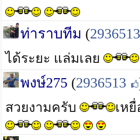
ท่าราบทีม
(
293651
ได้ระยะ แล่มเลย
พงษ์275
(
2936513
สวยงามครับ
เหยื