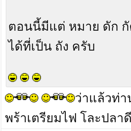
ถูกต้องครับ ท่าน X
ตอนนี้มีแต่ หมาย ดัก ก
ได้ที่เป็น ถัง ครับ
ว่าแล้วท่
พร้าเตรียมไฟ โละปลาดีก