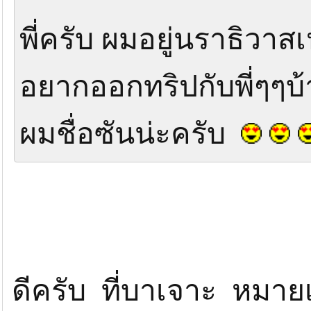
พี่ครับ ผมอยู่นราธิวาส
อยากออกทริปกับพี่ๆๆบ้
ผมชื่อซันน่ะครับ
ดีครับ ที่บาเจาะ หมายเ