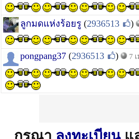
ลูกมดแห่งร้อยรู
(
2936513
)
pongpang37
(
2936513
)
7 เ
กรุณา
ลงทะเบียน
แ