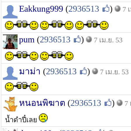
Eakkung999
(
2936513
)
7 
pum
(
2936513
)
7 เม.ย. 53
มาม่า
(
2936513
)
7 เม.ย. 53
หนอนพิฆาต
(
2936513
)
7 
น้ำดำปี๋เลย