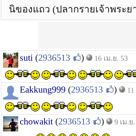
นิของแถว (ปลากรายเจ้าพระย
suti
(
2936513
)
16 เม.ย. 53
Eakkung999
(
2936513
)
11
chowakit
(
2936513
)
9 เม.ย.