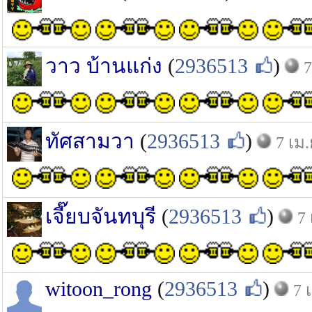
วาว บ้านแก่ง
(
2936513
)
7
ทัศสามวา
(
2936513
)
7 เม.
เจี๊ยบจันทบุรี
(
2936513
)
7 
witoon_rong
(
2936513
)
7 