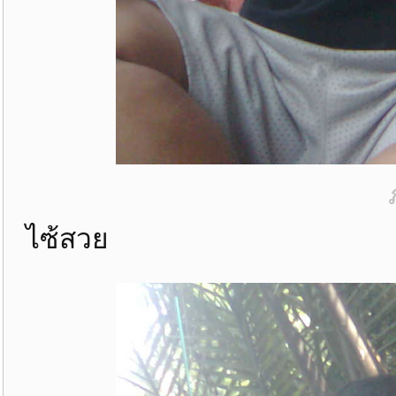
ไซ้สวย