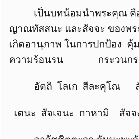
เป็นบทน้อมนำพระคุณ คือ ศีล,
ญาณทัสสนะ และสัจจะ ของพระพุท
เกิดอานุภาพ ในการปกป้อง คุ
ความร้อนรน กระวนกระวายใ
อัตถิ โลเก สีละคุโณ ส
เตนะ สัจเจนะ กาหามิ สัจจะก