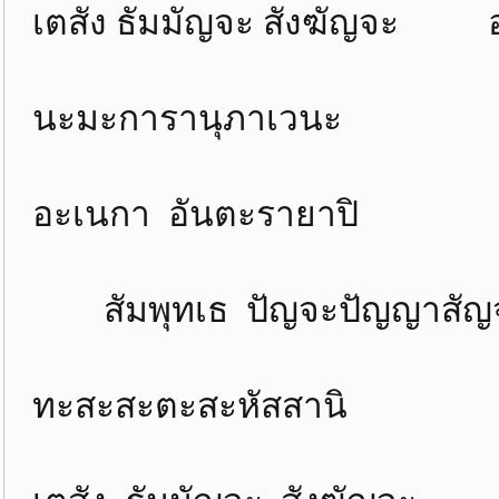
เตสัง ธัมมัญจะ สังฆัญจะ อ
นะมะการานุภาเวนะ หันตว
อะเนกา อันตะรายาปิ วิน
สัมพุทเธ ปัญจะปัญญาสัญจ
ทะสะสะตะสะหัสสานิ น