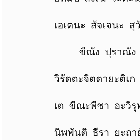
เอเตนะ สัจเจนะ สุวัตถ
ขีณัง ปุราณัง นะวัง 
วิรัตตะจิตตายะติเก ภะ
เต ขีณะพีชา อะวิรุฬห
นิพพันติ ธีรา ยะถายั