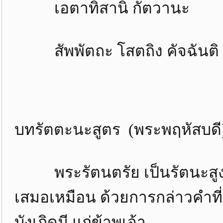
เอตาทิสานิ กัตวานะ ส
สัพพัตถะ โสตถิง คัจฉันติ 
บทรัตตะนะสูตร (พระพฤหัสบดี
พระรัตนตรัย เป็นรัตนะสูงสุ
เสมอเหมือน ด้วยการกล่าวคำที่
บังเกิดมี แก่ข้าพเจ้า