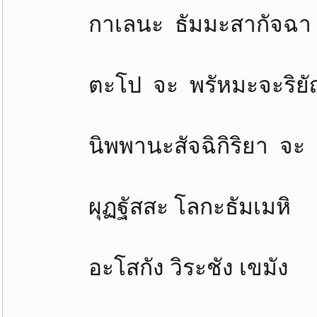
กาเลนะ ธัมมะสากัจฉา 
ตะโป จะ พรัหมะจะริยัญจะ
นิพพานะสัจฉิกิริยา จะ 
ผุฏฐัสสะ โลกะธัมเมหิ จิ
อะโสกัง วิระชัง เขมัง 