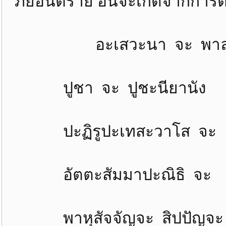
ภัยอันตราย อันจะเกิดจากการตั
อะเสวะนา จะ พาลานัง
ปูชา จะ ปูชะนียานัง 
ปะฏิรูปะเทสะวาโส จะ
อัตตะสัมมาปะณิธิ จะ 
พาหุสัจจัญจะ สิปปัญจะ 