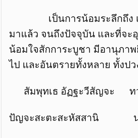
เป็นการน้อมระลึกถึง และบู
มาแล้ว จนถึงปัจจุบัน และที่จ
น้อมใจสักการะบูชา มีอานุภาพยิ่
ไป และอันตรายทั้งหลาย ทั้งป
สัมพุทเธ อัฏฐะวีสัญจะ ทว
ปัญจะสะตะสะหัสสานิ นะมา