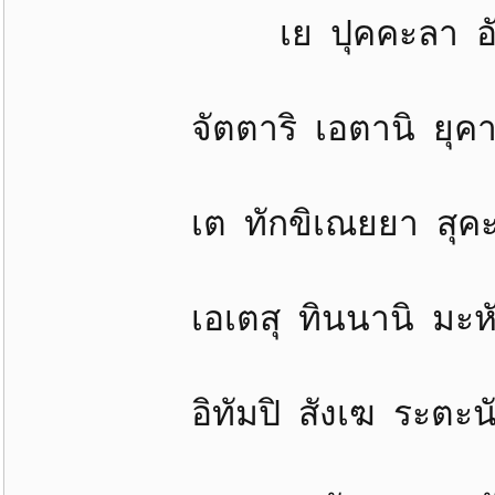
เย ปุคคะลา อัฏฐะ ส
จัตตาริ เอตานิ ยุคาน
เต ทักขิเณยยา สุคะตั
เอเตสุ ทินนานิ มะหัป
อิทัมปิ สังเฆ ระตะนัง