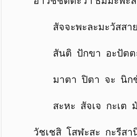
อาวัชชิตตะวา ธัมมะพะลัง ส
สัจจะพะละมะวัสสายะ
สันติ ปักขา อะปัตตะนา
มาตา ปิตา จะ นิกขันต
สะหะ สัจเจ กะเต มัยห
วัชเชสิ โสฬะสะ กะรีสานิ อุ