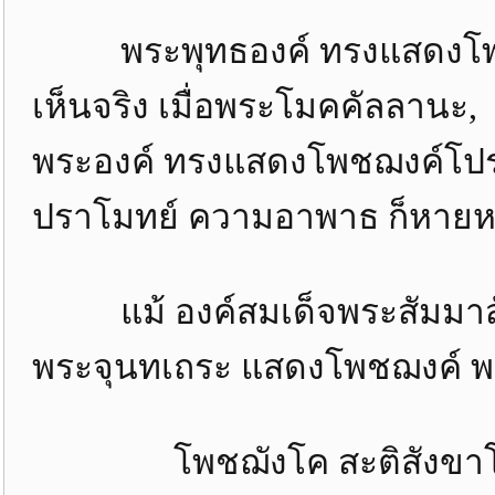
พระพุทธองค์ ทรงแสดงโพชฌงค
เห็นจริง เมื่อพระโมคคัลล
พระองค์ ทรงแสดงโพชฌงค์โปรด พ
ปราโมทย์ ความอาพาธ ก็หาย
แม้ องค์สมเด็จพระสัมมาสั
พระจุนทเถระ แสดงโพชฌงค์ พ
โพชฌังโค สะติสังขาโต