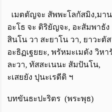
เมตตัญจะ สัพพะโลกัสมิง,มานะ
อะโธ จะ ติริยัญจะ, อะสัมพาธัง 
สินโน วา สะยาโน วา, ยาวะตัส
อะธิฏเฐยยะ, พรัหมะเมตัง วิหาร
ละวา, ทัสสะเนนะ สัมปันโน, กา
ะเสยยัง ปุนะเรตีติ ฯ
บทขันธะปะริตร (พระพุธ)