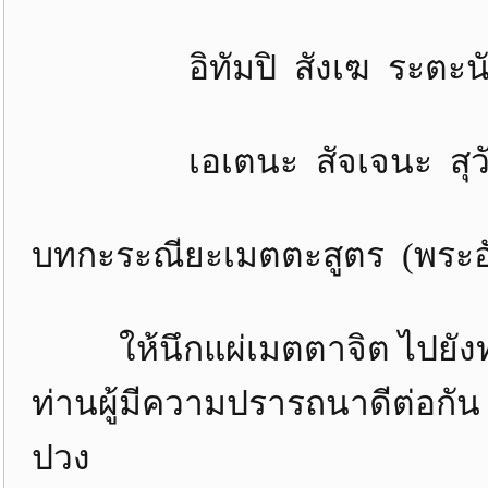
อิทัมปิ สังเฆ ระตะนัง
เอเตนะ สัจเจนะ สุวัตถ
บทกะระณียะเมตตะสูตร (พระอ
ให้นึกแผ่เมตตาจิต ไปยังท่าน
ท่านผู้มีความปรารถนาดีต่อกั
ปวง