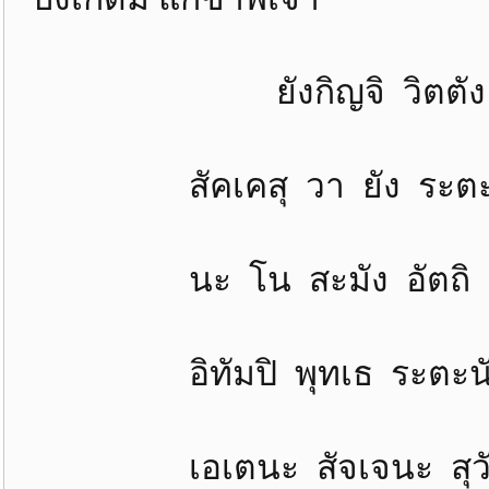
ยังกิญจิ วิตตัง อิธะ
สัคเคสุ วา ยัง ระตะนั
นะ โน สะมัง อัตถิ ต
อิทัมปิ พุทเธ ระตะนัง
เอเตนะ สัจเจนะ สุวัตถ