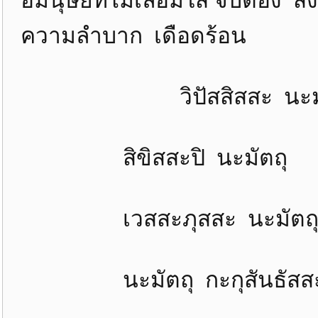
อมนุษย์ที่ไม่เลื่อมใส จับต้อง สิ
ความลำบาก เดือดร้อน
วิปัสสิสสะ นะมัตถุ
สิขิสสะปิ นะมัตถุ
เวสสะภุสสะ นะมัตถุ
นะมัตถุ กะกุสันธัสส