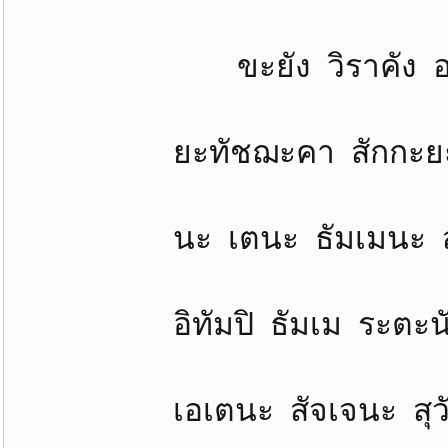
ขะยัง วิราคัง อะมะต
ยะทัชฌะคา สักกะยะมุน
นะ เตนะ ธัมเมนะ สะมั
อิทัมปิ ธัมเม ระตะนัง
เอเตนะ สัจเจนะ สุวัตถ