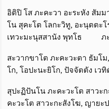
อิติปิ โส ภะคะวา อะระหัง ส
โน สุคะโต โลกะวิทู, อะนุตต
เทวะมะนุสสานัง พุทโธ ภะ
สะวากขาโต ภะคะวะตา ธัมโม, 
โก, โอปะนะยิโก, ปัจจัตตัง เวทิต
สุปะฏิปันโน ภะคะวะโต สา
คะวะโต สาวะกะสังโฆ, ญายะป