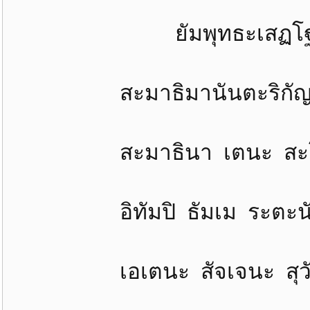
ยัมพุทธะเสฏโฐ ปะริว
สะมาธิมานันตะริกัญญ
สะมาธินา เตนะ สะโม 
อิทัมปิ ธัมเม ระตะนัง
เอเตนะ สัจเจนะ สุวัตถ