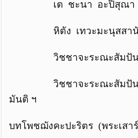
เต ชะนา อะปิสุณา
หิตัง เทวะมะนุสสานัง
วิชชาจะระณะสัมปันนั
วิชชาจะระณะสัมปันน
มันติ ฯ
บทโพชฌังคะปะริตร (พระเสาร์