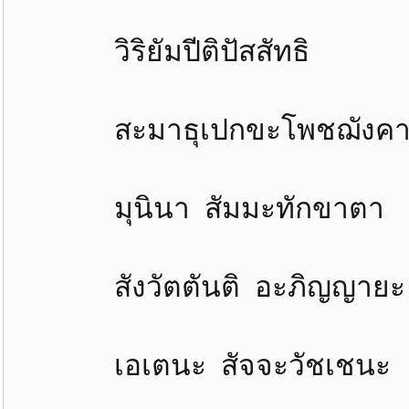
วิริยัมปีติปัสสัทธิ 
สะมาธุเปกขะโพชฌังคา ส
มุนินา สัมมะทักขาตา 
สังวัตตันติ อะภิญญายะ
เอเตนะ สัจจะวัชเชนะ 