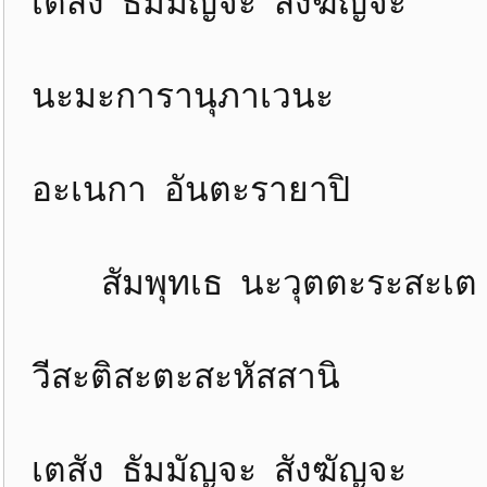
เตสัง ธัมมัญจะ สังฆัญจ
นะมะการานุภาเวนะ หัน
อะเนกา อันตะรายาปิ ว
สัมพุทเธ นะวุตตะระสะเต
วีสะติสะตะสะหัสสานิ 
เตสัง ธัมมัญจะ สังฆัญจ