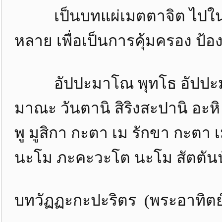
เป็นบทแผ่เมตตาจิต ไปในบรรดา
หลาย เพื่อเป็นการคุ้มครอง ป้อ
อัปปะมาโณ พุทโธ อัปปะมา
มาณะ วันตานิ สิริงสะปานิ อะห
พู มูสิกา กะตา เม รักขา กะตา 
นะโม ภะคะวะโต นะโม สัตตันนั
บทวัฏฏะกะปะริตร (พระอาทิตย