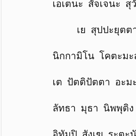
เอเตนะ สัจเจนะ สุวัตถ
เย สุปปะยุตตา มะน
นิกกามิโน โคตะมะสาส
เต ปัตติปัตตา อะมะตัง
ลัทธา มุธา นิพพุติง 
อิทัมปิ สังเฆ ระตะนัง