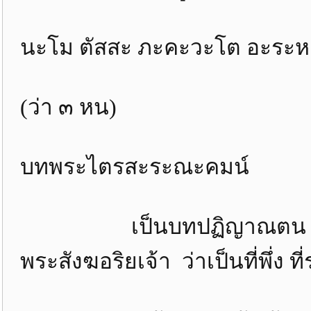
นะโม ตัสสะ ภะคะวะโต อะระหะ
(ว่า ๓ หน)
บทพระไตรสะระณะคมน์
เป็นบทปฏิญาณตน เข้าถึ
พระสังฆอริยเจ้า ว่าเป็นที่พึ่ง ที