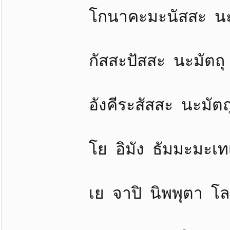
โกนาคะมะนัสสะ นะมัต
กัสสะปัสสะ นะมัตถุ 
อังคีระสัสสะ นะมัตถุ
โย อิมัง ธัมมะมะเทเส
เย จาปิ นิพพุตา โลเก