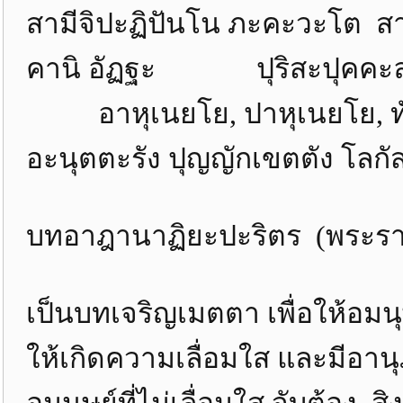
สามีจิปะฏิปันโน ภะคะวะโต สาวะ
คานิ อัฏฐะ ปุริสะปุคคะล
อาหุเนยโย, ปาหุเนยโย, ท
อะนุตตะรัง ปุญญักเขตตัง โลกั
บทอาฎานาฏิยะปะริตร (พระรา
เป็นบทเจริญเมตตา เพื่อให้อมน
ให้เกิดความเลื่อมใส และมีอาน