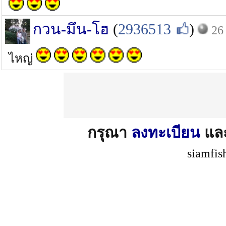
กวน-มึน-โฮ
(
2936513
)
26 
ไหญ่
กรุณา
ลงทะเบียน
แล
siamfis