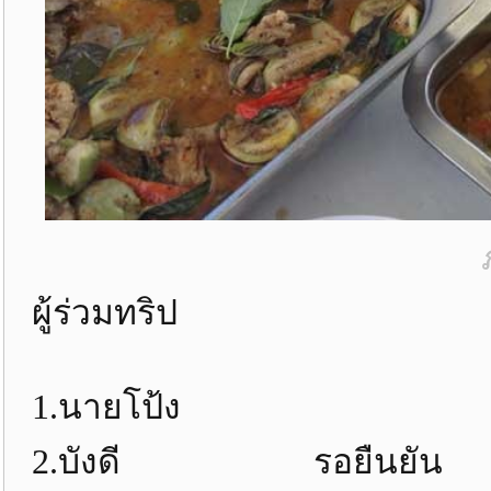
ผู้ร่วมทริป
1.นายโป้ง
2.บังดี รอยืนยัน