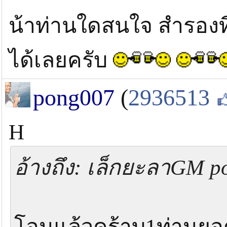
น้าท่านใดสนใจ สำรองที่
ได้เลยครับ
pong007
(
2936513
H
อ้างถึง: เล็กยะลาGM po
โอนแล้วคร้าบ1ท่านย