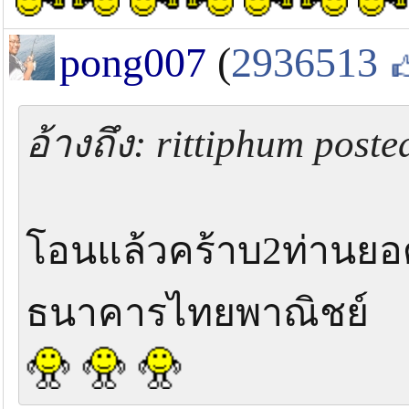
pong007
(
2936513
อ้างถึง: rittiphum post
โอนแล้วคร้าบ2ท่านย
ธนาคารไทยพาณิชย์