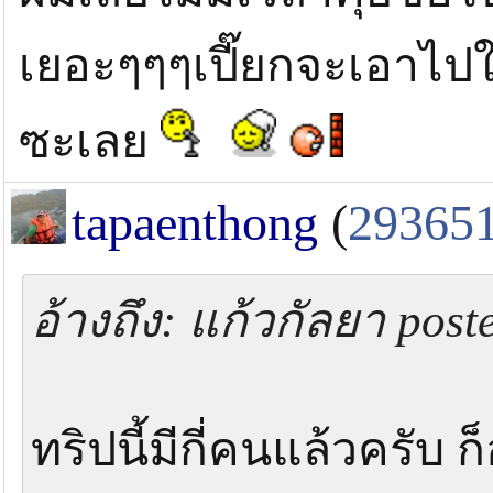
เยอะๆๆๆเปี๊ยกจะเอาไปใ
ซะเลย
tapaenthong
(
29365
อ้างถึง: แก้วกัลยา post
ทริปนี้มีกี่คนแล้วครับ