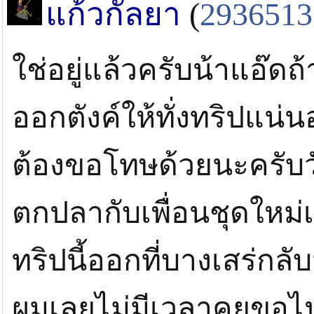
แก้วกัลยา
(
2936513
ใช่อยู่แล้วครับน้าแอ๊ดถ้
ครับขอให้ได้เดินทางปลอดภ้ย ได้ปลาเยอะ
ออกตังค์ให้ทั่งทริปแน่
ต้องขอโทษด้วยนะครับว
ตกปลากับเพื่อนชุดใหม่
ทริปนี้ออกที่บางเสร่กลั
ผมเลยไม่มีเวลาคุยขอ