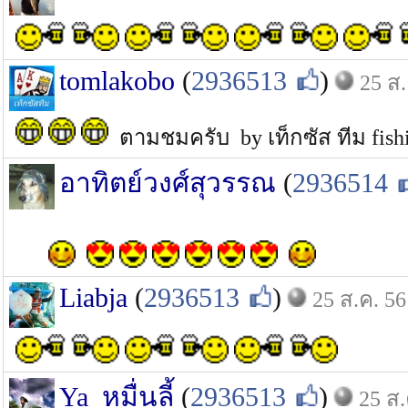
tomlakobo
(
2936513
)
25 ส.
ตามชมครับ by เท็กซัส ทีม fis
อาทิตย์วงศ์สุวรรณ
(
2936514
Liabja
(
2936513
)
25 ส.ค. 56
Ya_หมื่นลี้
(
2936513
)
25 ส.