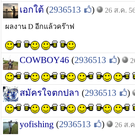
เอกใต้
(
2936513
)
26 ส.ค. 5
ผลงาน D อีกแล้วคร๊าฟ
COWBOY46
(
2936513
)
2
สมัครใจตกปลา
(
2936513
)
yofishing
(
2936513
)
26 ส.ค