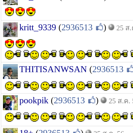
kritt_9339
(
2936513
)
25 ส.
THITISANWSAN
(
2936513
pookpik
(
2936513
)
25 ส.ค.
18+
(
2936513
)