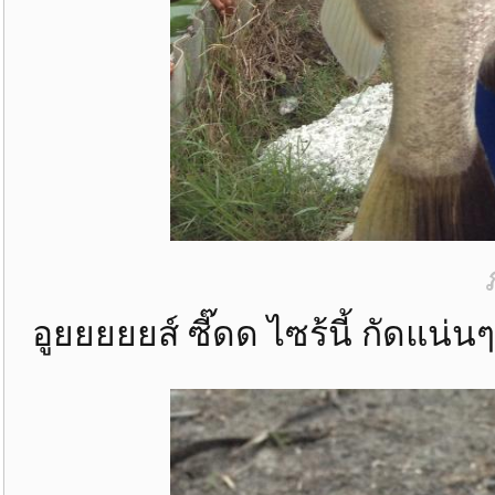
อูยยยยยส์ ซี๊ดด ไซร้นี้ กัดแน่