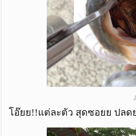
โอ๊ยย!!แต่ละตัว สุดซอยย ปลด