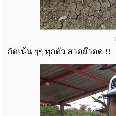
กัดเน้น ๆๆ ทุกตัว สวดย๊วดด !!