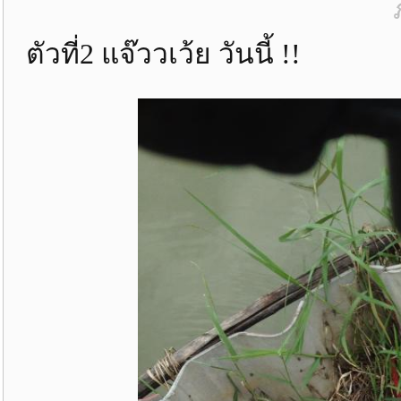
ตัวที่2 แจ๊ววเว้ย วันนี้ !!