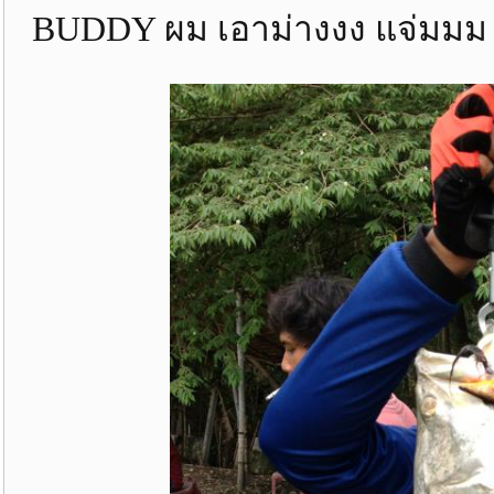
BUDDY ผม เอาม่างงง แจ่มมม