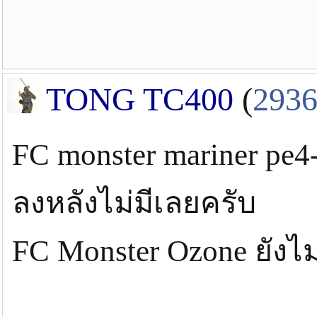
TONG TC400
(
293
FC monster mariner pe4
ลงหลังไม่มีเลยครับ
FC Monster Ozone ยังไ