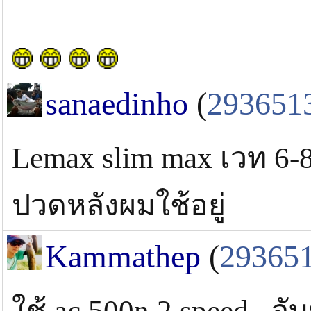
sanaedinho
(
293651
Lemax slim max เวท 6-8
ปวดหลังผมใช้อยู่
Kammathep
(
29365
ใช้ ac 500n 2 speed. จั