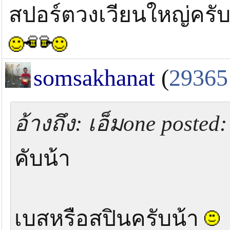
สปอร์ตวงเวียนใหญ่ครับ
somsakhanat
(
29365
อ้างถึง: เอ็มone posted
คับน้า
เบสหรือสปินครับน้า