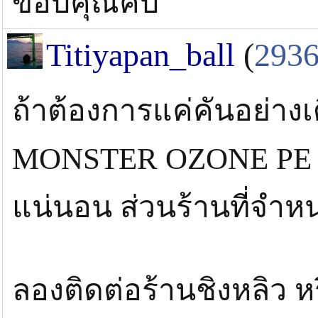
ขอบคุณคับ
Titiyapan_ball
(
293
ถ้าต้องการแค่คันอย่างเด
MONSTER OZONE PE 4-
แน่นอน ส่วนร้านที่จำห
ลองติดต่อร้านชิงหลิว หร