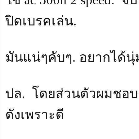
ปิดเบรคเล่น.
มันแน่ๆคับๆ. อยากได้นุ่
ปล. โดยส่วนตัวผมชอบระ
ดังเพราะดี