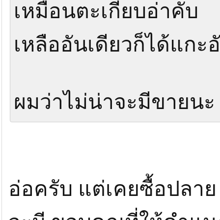
เหมือนตะเกียบอ่าคับ
เหลืออันเดียวก็ได้แกะอ
ผมว่าไม่น่าจะมีขายน
อ่อครับ แต่เคยซื้อปลาย เลก