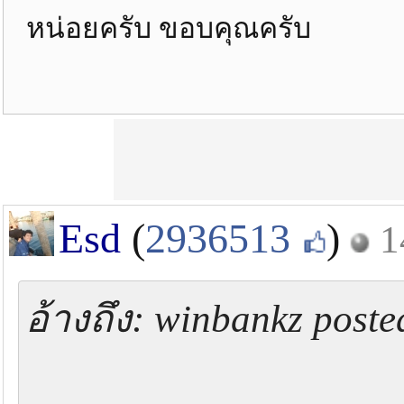
หน่อยครับ ขอบคุณครับ
Esd
(
2936513
)
1
อ้างถึง: winbankz post