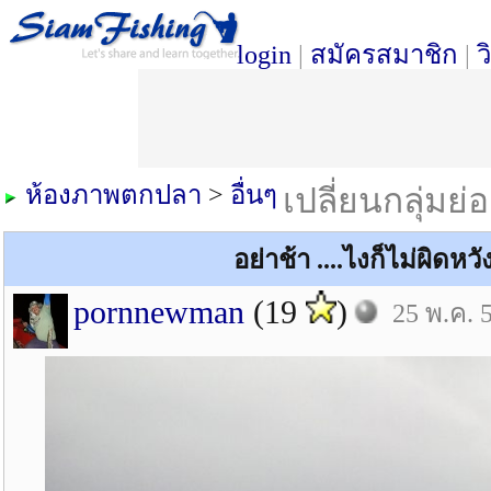
login
|
สมัครสมาชิก
|
ว
ห้องภาพตกปลา
>
อื่นๆ
เปลี่ยนกลุ่มย่
อย่าช้า ....ไงก็ไม่ผิดห
pornnewman
(19
)
25 พ.ค. 