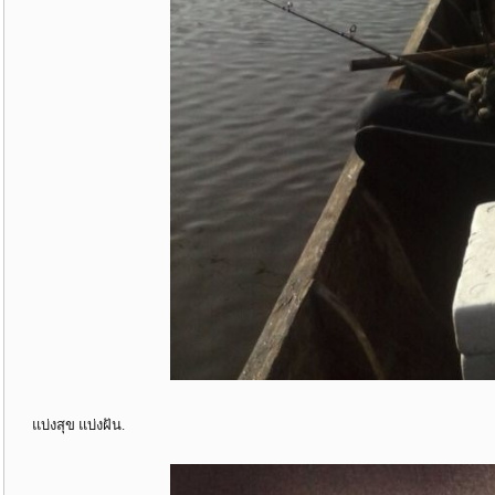
แบ่งสุข แบ่งฝัน.