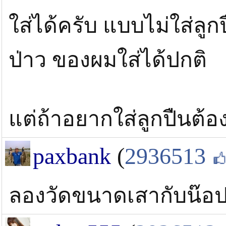
ใส่ได้ครับ แบบไม่ใส่ลู
ป่าว ของผมใส่ได้ปกติ
แต่ถ้าอยากใส่ลูกปืนต้อ
paxbank
(
2936513
ลองวัดขนาดเสากับน๊อปแ