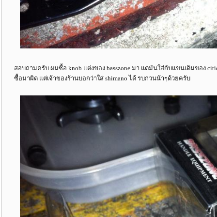
สอบถามครับ ผมซื้อ knob แต่งของ basszone มา แต่มันใส่กับแขนเดิมของ citic
ซื้อมาผิด แต่เจ้าของร้านบอกว่าใส่ shimano ได้ รบกวนน้าๆด้วยครับ