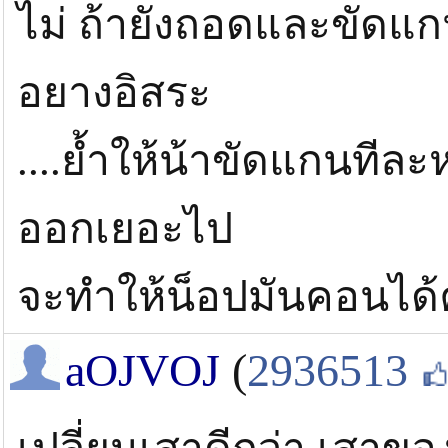
ไม่ ถ้ายังถอดและขัดแก
อยางอิสระ
....ย้ำให้น้าขัดแกนทีล
ออกเยอะไป
จะทำให้น็อปมันคอนได้
aOJVOJ
(
2936513