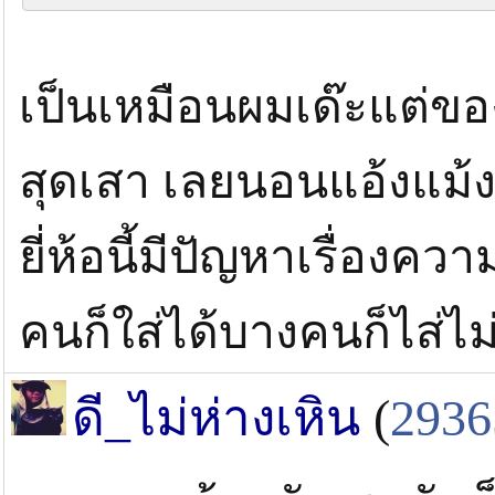
เป็นเหมือนผมเด๊ะแต่ของ
สุดเสา เลยนอนแอ้งแม้งอ
ยี่ห้อนี้มีปัญหาเรื่อ
คนก็ใส่ได้บางคนก็ไส่ไม
ดี_ไม่ห่างเหิน
(
2936