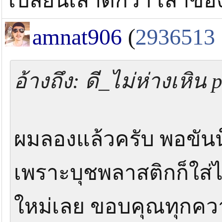
เปลี่ยนเสาดีกว่า เสาขอ
amnat906
(
2936513
อ้างถึง: ดี_ไม่ห่างเหิน
ผมลองแล้วครับ พอขันน
เพราะบุชพลาสติกก็ใส่ไ
ใหม่เลย ขอบคุณทุกคว