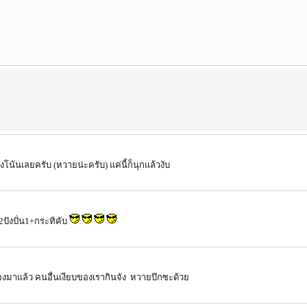
โน้นเลยครับ (หวายน่ะครับ) แค่นี้ก็นุกแล้วงับ
ปังปั่น1+กระทิคับ
ทลองมาแล้ว คนอื่นเงียบของเรากินจัง หวายบึกซะด้วย