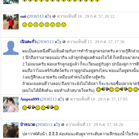
suti
(
2936513
)
ความเห็นที่ 16 : 29 ก.ค. 57, 20:12
เนินตะกั่ว
(
2936513
)
ความเห็นที่ 15 : 29 ก.ค. 57, 17:36
ผมเป็นคนหนึ่งที่ไม่เห็นด้วยกับการทำร้ายลูกครอกครับ ความรู้สึกส่ว
1.นึกถึงเราเอาพ่อแม่มากิน แล้วลูกยังดูแลตัวเองไม่ได้ ก็เหมือนฆ่า
2.ไม่แมนครับ พ่อแม่รักลูกอยู่แล้ว ก็จะเวียนอยู่กับลูก ปกป้องลูก การต
ผมถือว่าไม่แฟร์กับสัตว์ครับ เราดูลูกมันอยู่ตรงไหน พ่อแม่ก็อยู่ตรงนั
3.ผมรู้สึกละอายครับ เหมือนทำคนไม่มีทางสู้ครับ
ถ้าผมเจอคนที่วางลอบ ถึงเขาจะยังไม่ได้ปลา ก็จะจะขอซื้อปลาเขาคร
(ผมไม่ได้มีตังค์นะ ผมทำแล้วสบายใจครับ)
Ampon999
(
2936513
)
ความเห็นที่ 14 : 29 ก.ค. 57, 17:05
ป๋าหนวด
(
2936513
)
ความเห็นที่ 13 : 29 ก.ค. 57, 16:26
ปลาวาฬคับน้า..อิ.อิ.อิ.ล่อเล่นนะคับดูจากระดับความลึกของน้ำในรังน