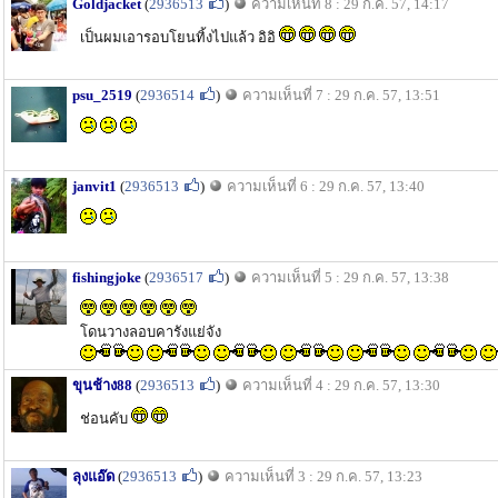
Goldjacket
(
2936513
)
ความเห็นที่ 8 : 29 ก.ค. 57, 14:17
เป็นผมเอารอบโยนทิ้งไปแล้ว อิอิ
psu_2519
(
2936514
)
ความเห็นที่ 7 : 29 ก.ค. 57, 13:51
janvit1
(
2936513
)
ความเห็นที่ 6 : 29 ก.ค. 57, 13:40
fishingjoke
(
2936517
)
ความเห็นที่ 5 : 29 ก.ค. 57, 13:38
โดนวางลอบคารังแย่จัง
ขุนช้าง88
(
2936513
)
ความเห็นที่ 4 : 29 ก.ค. 57, 13:30
ช่อนคับ
ลุงแอ๊ด
(
2936513
)
ความเห็นที่ 3 : 29 ก.ค. 57, 13:23