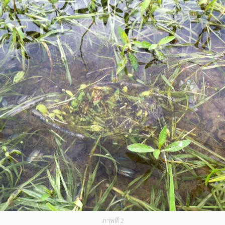
ภาพที่ 2