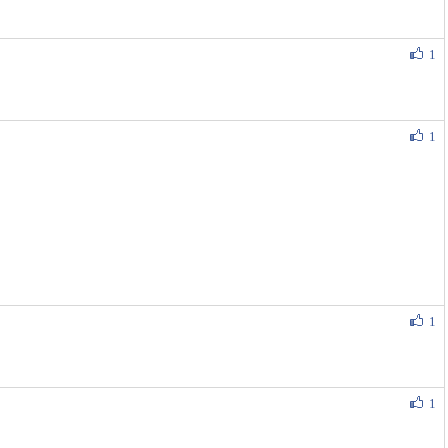
1
1
1
1