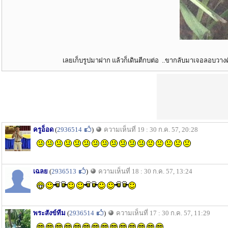
เลยเก็บรูปมาฝาก แล้วก็เดินตีกบต่อ ..ขากลับมาเจอลอบวางด
ครูอ็อด
(
2936514
)
ความเห็นที่ 19 : 30 ก.ค. 57, 20:28
เฉลย
(
2936513
)
ความเห็นที่ 18 : 30 ก.ค. 57, 13:24
พระสังข์ทีม
(
2936514
)
ความเห็นที่ 17 : 30 ก.ค. 57, 11:29