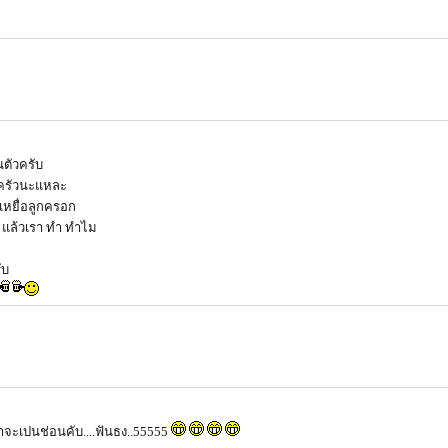
นตัวครับ
ยกครัวนะแหละ
ีเหยื่อลูกครอก
้น แล้วเรา ทำ ทำไม
ับ
่าจะเปนช่อนคับ....ฟันธง..55555