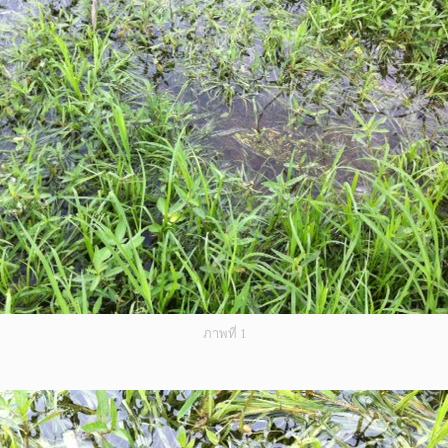
ภาพที่ 1