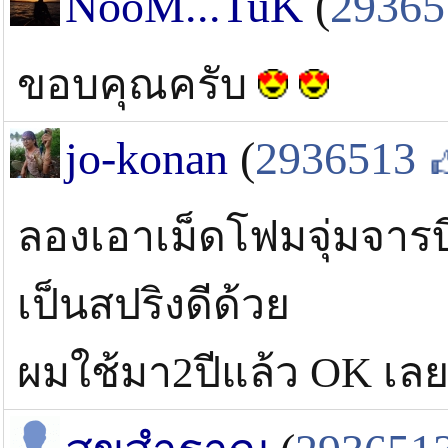
NooM...TuK
(
29365
ขอบคุณครับ
jo-konan
(
2936513
ลองเอาเม็ดโฟมจุ่มจารบ
เป็นสปริงดีด้วย
ผมใช้มา2ปีแล้ว OK เล