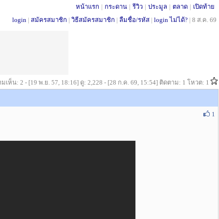
หน้าแรก
|
กระดาน
|
รีวิว
|
ประมูล
|
ตลาด
|
เปิดท้าย
login
|
สมัครสมาชิก
|
วิธีสมัครสมาชิก
|
ลืมชื่อ/รหัส
|
login ไม่ได้?
|
8 ส.ค. 69
มเห็น: 2 - [19 พ.ย. 57, 18:16] ดู: 2,228 - [28 ก.ค. 69, 15:54] ติดตาม: 1 โหวต: 1
1