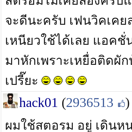
สตรอมไม่เคยลองครับแต่ผ
จะดีนะครับ เฟนวิคเคย
เหนียวใช้ได้เลย แอคชั่
มาหักเพราะเหยื่อติดผักบ
เปรี๊ยะ
hack01
(
2936513
)
ผมใช้สตอรม อยู่ เดินห