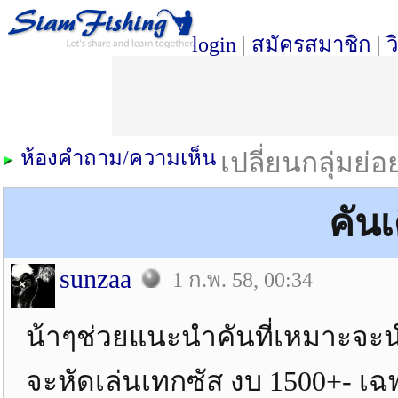
login
|
สมัครสมาชิก
|
ว
ห้องคำถาม/ความเห็น
เปลี่ยนกลุ่มย่
คัน
sunzaa
1 ก.พ. 58, 00:34
น้าๆช่วยแนะนำคันที่เหมาะจะ
จะหัดเล่นเทกซัส งบ 1500+- เฉพ