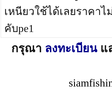
เหนียวใช้ได้เลยราคาไ
คับpe1
กรุณา
ลงทะเบียน
แ
siamfish