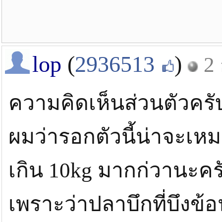
lop
(
2936513
)
2 
ความคิดเห็นส่วนตัวครั
ผมว่ารอกตัวนี้น่าจะเ
เกิน 10kg มากก่วานะคร
เพราะว่าปลาบึกที่บึงข้