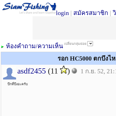
login
|
สมัครสมาชิก
|
ว
เปลี่ยนกลุ่มย่อย
ห้องคำถาม/ความเห็น
รอก HC5000 ตกบึงไหว
asdf2455
(11
)
1 ก.ย. 52, 21:
บึกที่บึงอะครับ