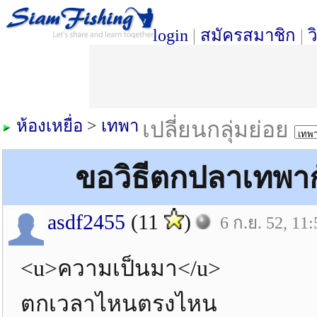
login
|
สมัครสมาชิก
|
ว
ห้องเหยื่อ
>
เทพา
เปลี่ยนกลุ่มย่อย
ขอวิธีตกปลาเทพากั
asdf2455
(11
)
6 ก.ย. 52, 11:
<u>ความเป็นมา</u>
ตกเวลาไหนตรงไหน