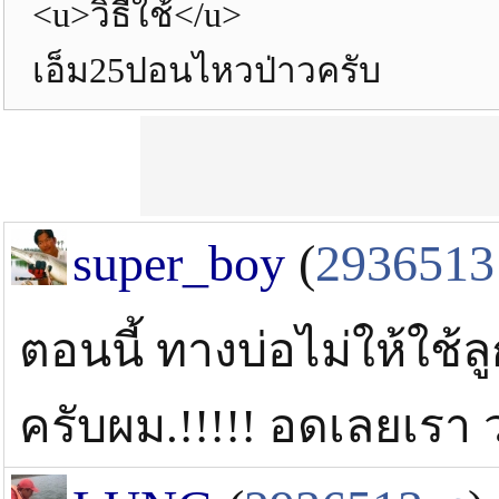
<u>วิธีใช้</u>
เอ็ม25ปอนไหวป่าวครับ
super_boy
(
2936513
ตอนนี้ ทางบ่อไม่ให้ใช้
ครับผม.!!!!! อดเลยเรา