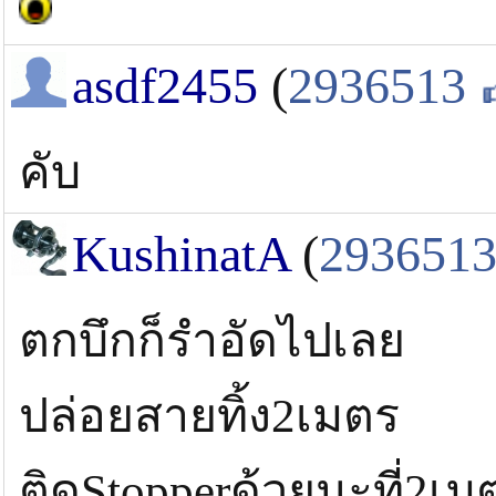
เอ็น 25 ปอนด์วันธรรมดาไหวครับ (คนน้อยเด
asdf2455
(
2936513
ลองไปทดลองดูหละกันครับ ( เห็นช่วงหลังบอ
หรือเปล่าครับ)
คับ
KushinatA
(
293651
ตกบึกก็รำอัดไปเลย
ปล่อยสายทิ้ง2เมตร
ติดStopperด้วยนะที่2เม