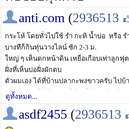
anti.com
(
2936513
กระโห้ โดยทั่วไปใช้ รำ กะทิ น้ำบ่อ หรือ
บางทีก็กินทุ่นวางไลน์ ซัก 2-3 ม.
ใหญ่ ๆ เห็นตกหน้าดิน เหยื่อเกือบเท่าลูกฟุ
ฝั่งที่เห็นบ่อฝั่งผักตบ
ตัวผมเอง ได้ที่บ้านปลากะพงขาวครับ ไปบ้านนี
ส่วนมากจะได้บึกก่อน ได้กะโห้ตอนผิดคิวครั
ดูทั้งหมด...
ส่วนเทพา เห็นใช้ลุกปลานิลไซด์ 3 - 5 นิ้ว (
asdf2455
(
2936513
ทางฝั่งใหญ่ แพกลาง เดินเข้าไปท้าย ๆ หน่
( ระวังผิดคิวโดยช่อนอเมซอลด้วยนะครับ ใส