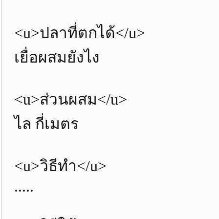
<u>ปลาที่ตกได้</u>
เยื่อผสมยังไง
<u>ส่วนผสม</u>
ไล กี่เมตร
<u>วิธีทำ</u>
.....