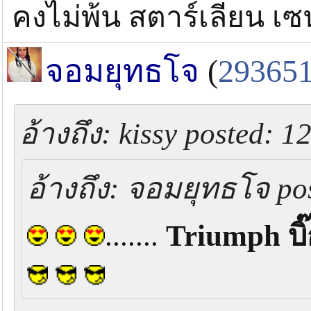
คงไม่พ้น สตาร์เลียน เ
จอมยุทธโจ
(
29365
อ้างถึง: kissy posted: 1
อ้างถึง: จอมยุทธโจ pos
.......
Triumph บิ