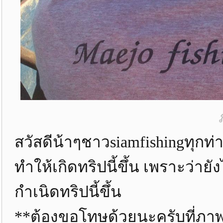
สวัสดีน้าๆชาวsiamfishingทุก
ทำให้เกิดทริปนี้ขึ้น เพราะว่าย
กำเนิดทริปนี้ขึ้น
**ต้องขอโทษด้วยนะครับที่ภาพไ