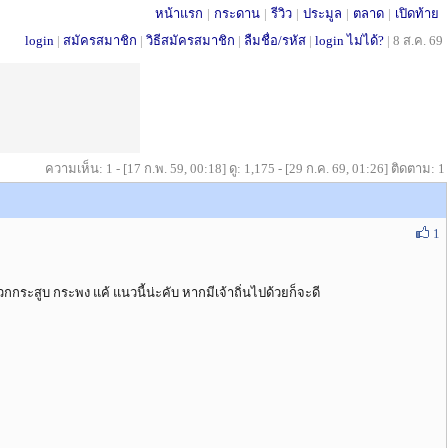
หน้าแรก
|
กระดาน
|
รีวิว
|
ประมูล
|
ตลาด
|
เปิดท้าย
login
|
สมัครสมาชิก
|
วิธีสมัครสมาชิก
|
ลืมชื่อ/รหัส
|
login ไม่ได้?
|
8 ส.ค. 69
ความเห็น: 1 - [17 ก.พ. 59, 00:18] ดู: 1,175 - [29 ก.ค. 69, 01:26] ติดตาม: 1
1
กกระสูบ กระพง แค้ แนวนี้น่ะคับ หากมีเจ้าถิ่นไปด้วยก็จะดี