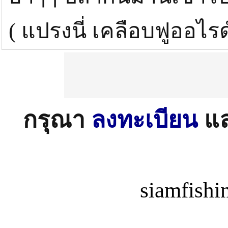
( แปรงนี่ เคลือบฟูออไรด์ด
กรุณา
ลงทะเบียน
แ
siamfish