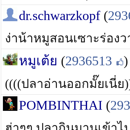
dr.schwarzkopf
(
293
ง่าน้าหมูสอนเซาะร่องว
หมูเต้ย
(
2936513
)
((((ปลาอ่านออกมั๊ยเนี่ย)
POMBINTHAI
(
29
ฮ่าๆๆ ปลากินมานเข้าไป 