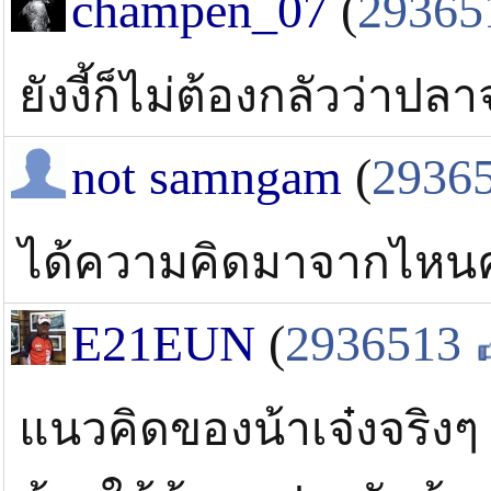
champen_07
(
29365
ยังงี้ก็ไม่ต้องกลัวว่าปล
not samngam
(
2936
ได้ความคิดมาจากไหนคร
E21EUN
(
2936513
แนวคิดของน้าเจ๋งจริงๆ 