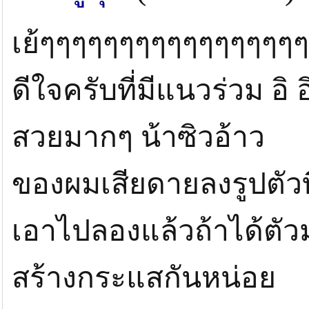
เย้ๆๆๆๆๆๆๆๆๆๆๆๆๆๆๆๆ
ดีใจครับที่มีแนวร่วม อิ อิ
สวยมากๆ น้าซิวอ้าว
ของผมเสียดายลงรูปตัวที
เอาไปลองแล้วถ้าได้ตัวมา
สร้างกระแสกันหน่อย