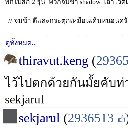
พกไปสัก 2 รุ่น พวกจมช้า shadow เอาไว้ตีเ
// จมช้า ตีและกระตุกเหมือนเดินหนอนครั
พวก Deep จมไว // ถ้าหาไม่ได้ก้อเอาตะกั่
ดูทั้งหมด...
thiravut.keng
(
2936
// กะเอาตามระดับความลึก ส่วนตัวปล่อยจมสัก
แต่เจิคครั้งแรก
ไว้ไปตกด้วยกันมั้ยคับท
**ถ้าไปถึงหมายไม่ทันคนอื่น เอา deep มาเ
sekjarul
*** ถ้าหมายเขี้ยว คนตกเยอะ เอา1.5 deep
sekjarul
(
2936513
ขอให้โชคดีครับ