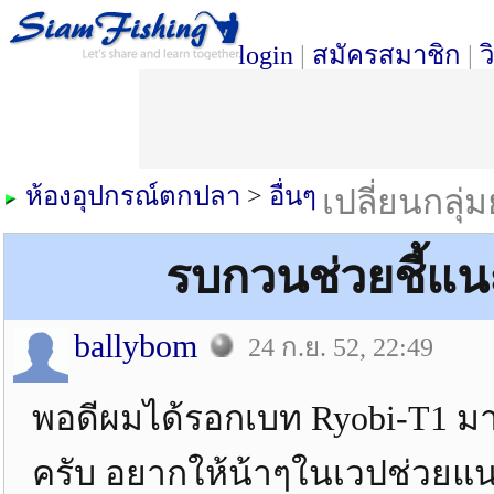
login
|
สมัครสมาชิก
|
ว
ห้องอุปกรณ์ตกปลา
>
อื่นๆ
เปลี่ยนกลุ่
รบกวนช่วยชี้แน
ballybom
24 ก.ย. 52, 22:49
พอดีผมได้รอกเบท Ryobi-T1 มาใ
ครับ อยากให้น้าๆในเวปช่วยแ