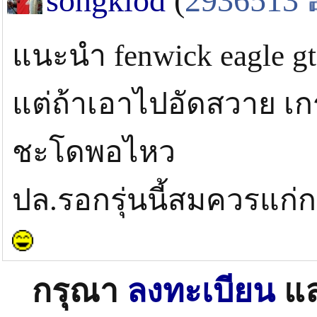
songklod
(
2936513
แนะนำ fenwick eagle gt
แต่ถ้าเอาไปอัดสวาย เก
ชะโดพอไหว
ปล.รอกรุ่นนี้สมควรแก่ก
กรุณา
ลงทะเบียน
แ