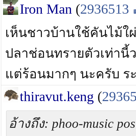
Iron Man
(
2936513
เห็นชาวบ้านใช้คันไม้ใผ่ 
ปลาช่อนทรายตัวเท่านี้ว
แต่ร้อนมากๆ นะครับ ร
thiravut.keng
(
2936
อ้างถึง: phoo-music pos