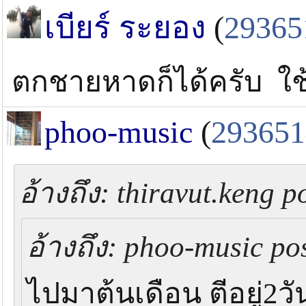
เบียร์ ระยอง
(
29365
ตกชายหาดก็ได้ครับ ใช้ก
phoo-music
(
293651
อ้างถึง: thiravut.keng p
อ้างถึง: phoo-music pos
ไปมาต้นเดือน ตีอยู่2วั