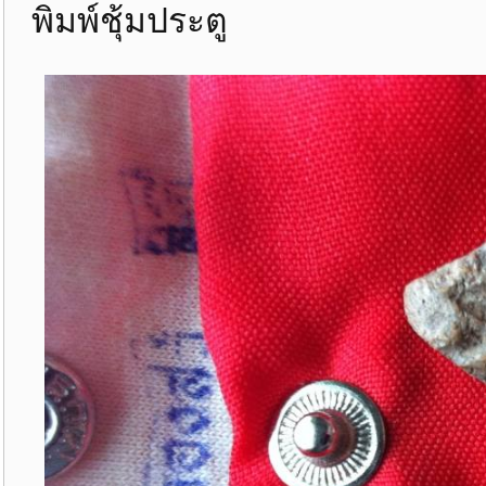
พิมพ์ชุ้มประตู