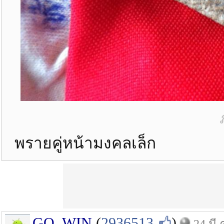
พรายคู่หน้ามงคลเล็ก
GO_WIN
(
2936513
)
24 มี.