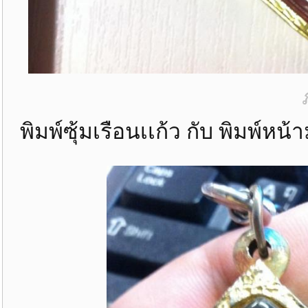
พิมพ์ซุ้มเรือนเเก้ว กับ พิมพ์