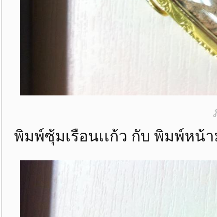
พิมพ์ซุ้มเรือนเเก้ว กับ พิมพ์