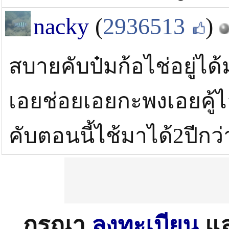
nacky
(
2936513
)
สบายคับป๋มก้อไช่อยู่ได
เอยช่อยเอยกะพงเอยคู้ไ
คับตอนนี้ไช้มาได้2ปีกว
กรุณา
ลงทะเบียน
แ