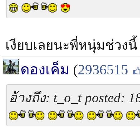
ต้องไปเทสบ้างแล้วครับ
ที่ดีนะ เอาที่ใกล้ๆ อ่ะ
เงียบเลยนะพี่หนุ่มช่วง
ไปๆๆๆ กันครับ
ดองเค็ม
(
2936515
นัดกันที่ไหนดีครับ อิอิ
อ้างถึง: t_o_t posted: 1