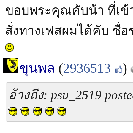
ขอบพระคุณคับน้า ที่เข
สั่งทางเฟสผมได้คับ ชื่
ขุนพล
(
2936513
)
อ้างถึง: psu_2519 poste