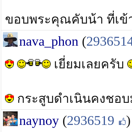
ขอบพระคุณคับน้า ที่เข
nava_phon
(
293651
เยี่ยมเลยครับ
กระสูบดำเนินคงชอ
naynoy
(
2936519
)