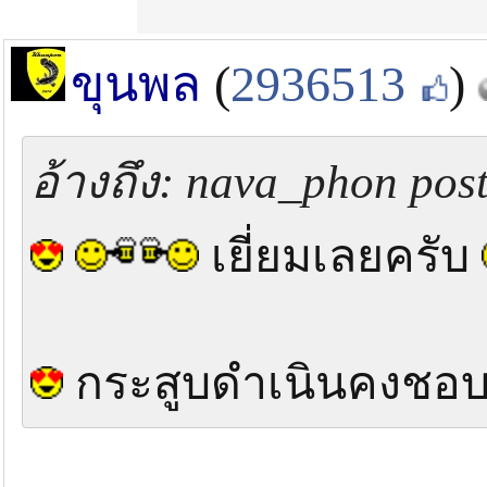
ขุนพล
(
2936513
)
อ้างถึง: nava_phon post
เยี่ยมเลยครับ
กระสูบดำเนินคงชอ