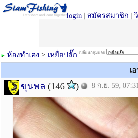
login
|
สมัครสมาชิก
|
ว
เปลี่ยนกลุ่มย่อย
ห้องทำเอง
>
เหยื่อปลั๊ก
เอ
ขุนพล
(146
)
8 ก.ย. 59, 07:3