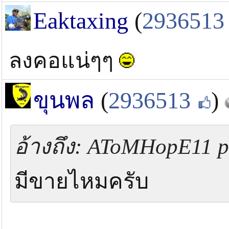
Eaktaxing
(
2936513
ลงคอแน่ๆๆ
ขุนพล
(
2936513
)
อ้างถึง: AToMHopE11 po
มีขายไหมครับ