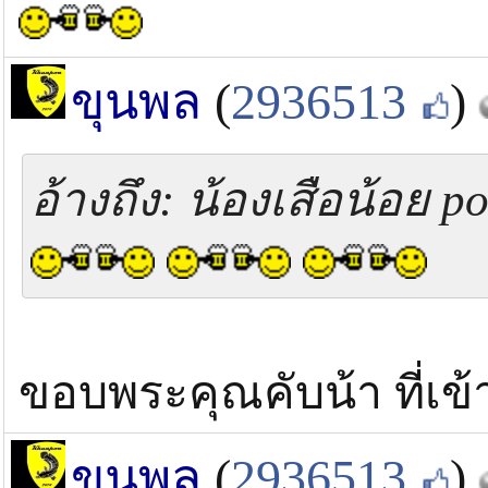
ขุนพล
(
2936513
)
อ้างถึง: น้องเสือน้อย po
ขอบพระคุณคับน้า ที่เข
ขุนพล
(
2936513
)