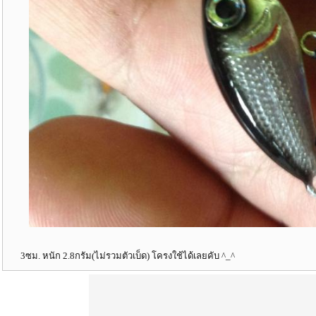
3ซม. หนัก 2.8กรัม(ไม่รวมตัวเบ็ด) โครงใช้ได้เลยคับ ^_^