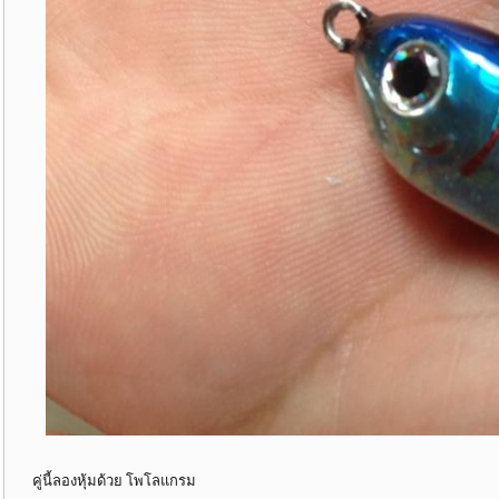
คู่นี้ลองหุ้มด้วย โพโลแกรม