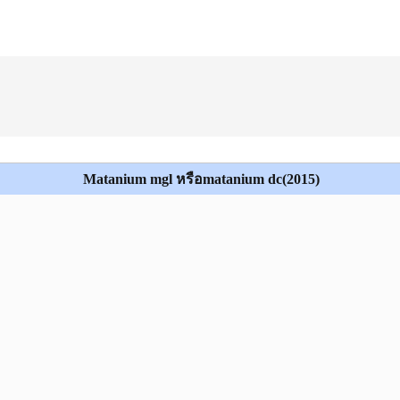
Matanium mgl หรือmatanium dc(2015)