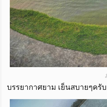
บรรยากาศยาม เย็นสบายๆครับ 