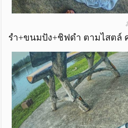
รำ+ขนมปัง+ชิฟดำ ตามไสตล์ คร