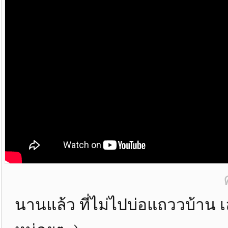
นานแล้ว ที่ไม่ไปบ่อแถววบ้าน 