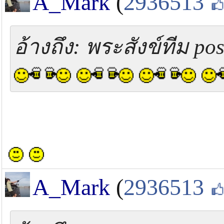
A_Mark
(
2936513
อ้างถึง: พระสังข์ทีม pos
A_Mark
(
2936513