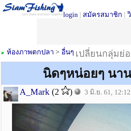
login
|
สมัครสมาชิก
|
ว
ห้องภาพตกปลา
>
อื่นๆ
เปลี่ยนกลุ่มย่
นิดๆหน่อยๆ นานแล
A_Mark
(2
)
3 มิ.ย. 61, 12:12