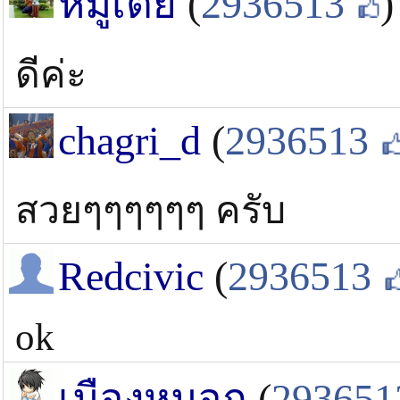
หมูเต้ย
(
2936513
)
ดีค่ะ
chagri_d
(
2936513
สวยๆๆๆๆๆๆ ครับ
Redcivic
(
2936513
ok
เมืองหมอก
(
293651