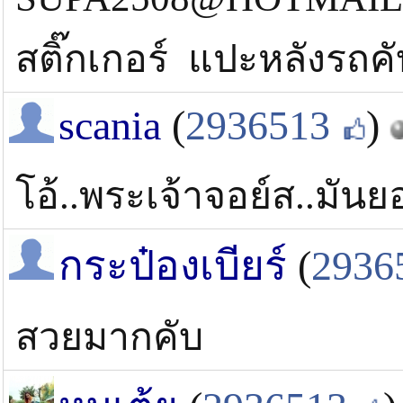
สติ๊กเกอร์ แปะหลังรถคับ
scania
(
2936513
)
โอ้..พระเจ้าจอย์ส..มัน
กระป๋องเบียร์
(
2936
สวยมากคับ