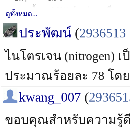
-ความชื้น ~0.2%(แล้วแต่สถานที่)
ดูทั้งหมด...
ก๊าซไนโตรเจนบรรจุท่อมี
ประพัฒน์
(
2936513
- แก๊สไนโตรเจน 99.999%
- แก๊สเจือปนอื่นๆ 0.00001%
ไนโตรเจน (nitrogen) เ
- ความชื้น น้อยกว่า0.000001%
ประมาณร้อยละ 78 โดย
สิ่งที่มีผลต่อความดันลมยางที่อยู่ในล้อคืออ
อุณหภูมิทำให้ปริมาตรของแก๊สเปลี่ยนแปลง ท
kwang_007
(
293651
ขนาดล้อยางเท่าเดิม ดังนั้นจึงทำให้ความ
และหดตัวใกล้เคียงกันมาก แต่เมื่ออุณหภูมิ
ขอบคุณสำหรับความรู้ด
จอดเฉยๆทำให้ความดันลมในยางเปลี่ยนไป ย