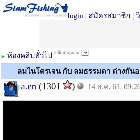
login
|
สมัครสมาชิก
|
ว
เปลี่ยนกลุ่มย่อย
ห้องคลิปทั่วไป
ลมไนโตรเจน กับ ลมธรรมดา ต่างกัน
a.en
(1301
)
14 ส.ค. 61, 09:2