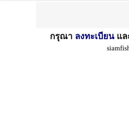
ลง สิ่งที่มีผลต่อการขยายหรือการหดตัวซึ่
แก๊สที่แห้งแรงดันลมในยางก็จะขยายหรือหดตัว
การเปลี่ยนแปลงความดันจะมีมากกว่า)
กรุณา
ลงทะเบียน
แล
siamfis
นอกจากนี้ความชื้นยังสามารถก่อให้เกิดสนิ
สรุป
เพราะฉนั้นเราควรเติมอากาศหรือแก๊สที่ม
ทำให้เกิดการขยายและหดตัวของแก๊สมากขึ้
อากาศที่แห้ง เหมาะที่จะใช้เติมล้อยางทั้งคู่
ผิดถูกอย่างไรแนะนำหรือท้วงติงได้ครับ