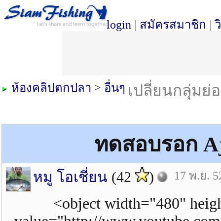
login
|
สมัครสมาชิก
|
ว
ห้องคลิปตกปลา
>
อื่นๆ
เปลี่ยนกลุ่มย่
ทดสอบรอก Aj
หมู โอเชี่ยน
(42
)
17 พ.ย. 5
<object width="480" hei