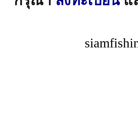
กรุณา
ลงทะเบียน
แ
siamfish