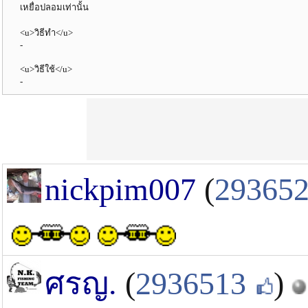
เหยื่อปลอมเท่านั้น
<u>วิธีทำ</u>
-
<u>วิธีใช้</u>
-
nickpim007
(
29365
ศรญ.
(
2936513
)