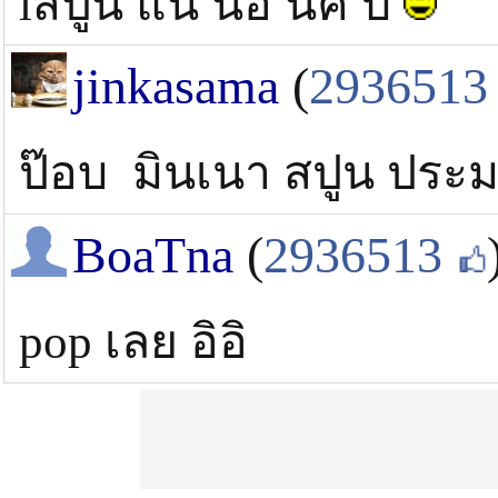
lสปูน แน่ นอ นคั บ
jinkasama
(
2936513
ป๊อบ มินเนา สปูน ประ
BoaTna
(
2936513
pop เลย อิอิ