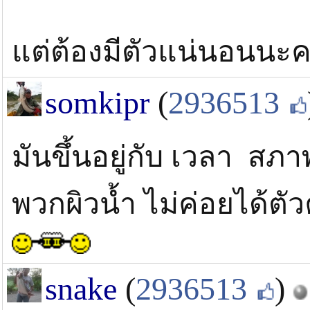
แต่ต้องมีตัวแน่นอนนะ
somkipr
(
2936513
มันขึ้นอยู่กับ เวลา ส
พวกผิวน้ำ ไม่ค่อยได้ตั
snake
(
2936513
)