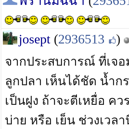
พรานมัฉฉา
(
29365
josept
(
2936513
)
จากประสบการณ์ ที่เจอ
ลูกปลา เห็นได้ชัด น้ำกร
เป็นฝูง ถ้าจะตีเหยื่อ คว
บ่าย หรือ เย็น ช่วงเวลา