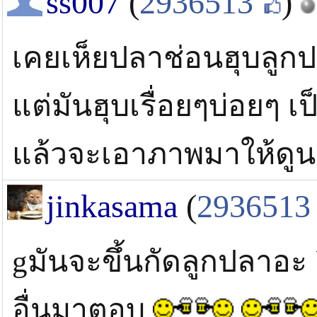
ss007
(
2936513
)
เคยเห็ยปลาช่อนฮุบลูกป
แต่มันฮุบเรื่อยๆบ่อยๆ เ
แล้วจะเอาภาพมาให้ดูน
jinkasama
(
2936513
gมันจะขึ้นกัดลูกปลาอะ ย
อื่นมาตอบ