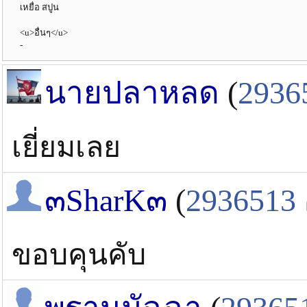
เหยื่อ สปูน
<u>อื่นๆ</u>
-
นายปลาหลด
(
2936
เยี่ยมเลย
๓SharK๓
(
2936513
ขอบคุนคับ