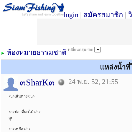
login
|
สมัครสมาชิก
|
ว
เปลี่ยนกลุ่มย่อย
ห้องหมายธรรมชาติ
แหล่งน้ำที
๓SharK๓
24 พ.ย. 52, 21:55
<u>เส้นทาง</u>
-
<u>ปลาที่ตกได้</u>
สูบ
<u>เหยื่อ</u>