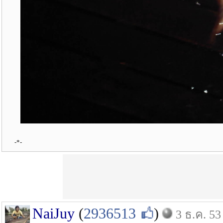
-*-
NaiJuy
(
2936513
)
3 ธ.ค. 53