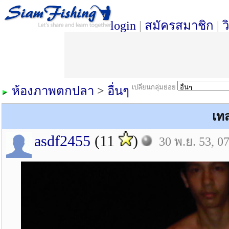
login
|
สมัครสมาชิก
|
ว
เปลี่ยนกลุ่มย่อย
ห้องภาพตกปลา
>
อื่นๆ
เท
asdf2455
(11
)
30 พ.ย. 53, 0