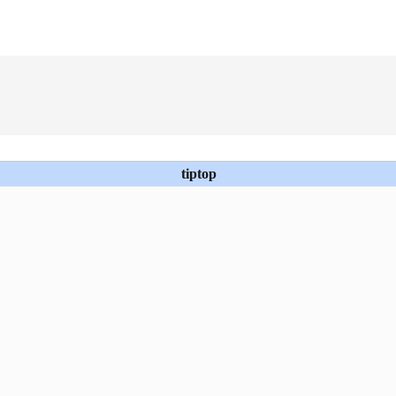
tiptop