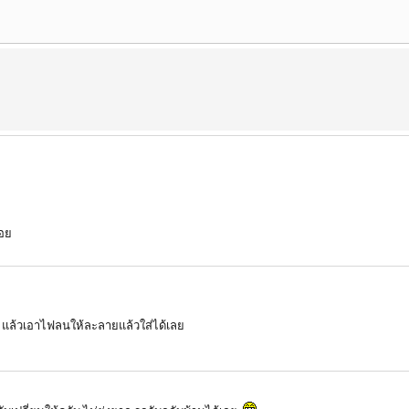
่อย
top แล้วเอาไฟลนให้ละลายแล้วใส่ได้เลย