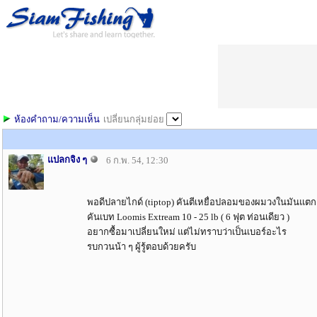
ห้องคำถาม/ความเห็น
เปลี่ยนกลุ่มย่อย
แปลกจิง ๆ
6 ก.พ. 54, 12:30
พอดีปลายไกด์ (tiptop) คันตีเหยื่อปลอมของผมวงในมันแตก
คันเบท Loomis Extream 10 - 25 lb ( 6 ฟุต ท่อนเดียว )
อยากซื้อมาเปลี่ยนใหม่ แต่ไม่ทราบว่าเป็นเบอร์อะไร
รบกวนน้า ๆ ผู้รู้ตอบด้วยครับ