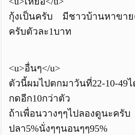
<u>เหยื่อ</u>
กุ้งเป็นครับ มีชาวบ้านหาขายคร
ครับตัวละ1บาท
<u>อื่นๆ</u>
ตัวนี้ผมไปตกมาวันที่22-10-49
กดอีก10กว่าตัว
ถ้าเพื่อนวางๆๆไปลองดูนะครับ
ปลา5%นั่งๆๆนอนๆๆ95%