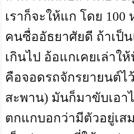
เราก็จะให้แก โดย 100 ห
คนซื่ออัธยาศัยดี ถ้าเป็
เกินไป อ้อแกเคยเล่าให
คือจอดรถจักรยายนต์ไว้
สะพาน) มันก็มาขับเอาไ
ตกแกบอกว่ามีตัวอยู่เส