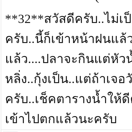
**32**สวัสดีครับ..ไม่เ
ครับ..นี้ก็เข้าหน้าฝนแ
แล้ว....ปลาจะกินแต่หัว
หลิ่ง..กุ้งเป็น..แต่ถ้าเจอ
ครับ..เช็คตารางน้ำให้ดีค
เข้าไปตกแล้วนะครับ