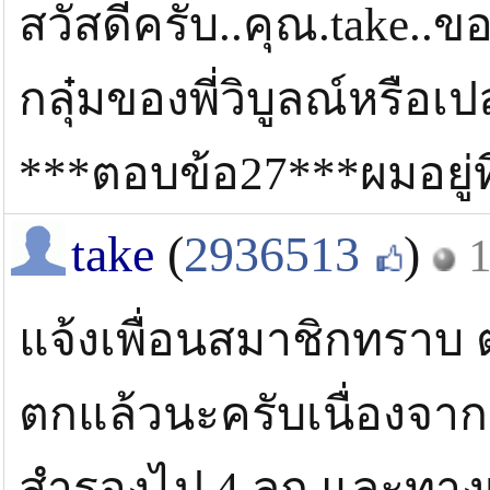
สวัสดีครับ..คุณ.take..ข
กลุ๋มของพี่วิบูลณ์หรือเ
***ตอบข้อ27***ผมอยู่ที
take
(
2936513
)
1
แจ้งเพื่อนสมาชิกทราบ ต
ตกแล้วนะครับเนื่องจา
สำรองไป 4 ลูก และทางเ