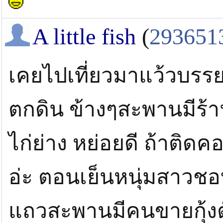
A little fish
(
293651
เคยไปเที่ยวมาแว้วบรร
ตกดิน ข้างๆสะพานมีร้
ไก่ย่าง หย่อยดี ถ้าติด
อ่ะ ตอนเย็นหนุ่มสาวช
แถวสะพานมีคนขายกุ้ง