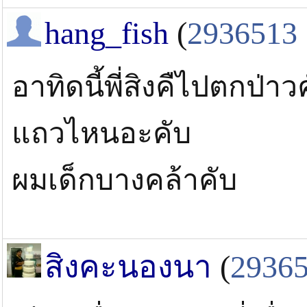
hang_fish
(
2936513
อาทิดนี้พี่สิงคืไปตกป่า
แถวไหนอะคับ
ผมเด็กบางคล้าคับ
สิงคะนองนา
(
2936