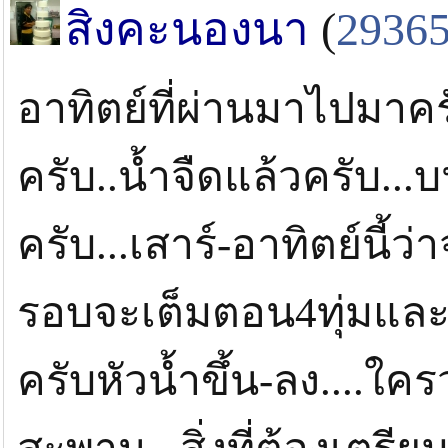
สิงคะนองนา
(
2936
อาทิตย์ที่ผ่านมาไปมาค
ครับ..น้ำจืดแล้วครับ.
ครับ...เสาร์-อาทิตย์นี้ว่
รอบจะเต็มตอน4ทุ่มแล
ครับหัวน้ำขึ้น-ลง....ใ