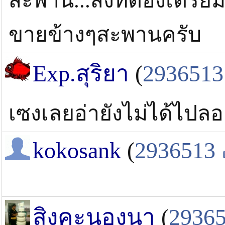
สะพาน...สิ่งที่ต้องเตรียม
ขายข้างๆสะพานครับ
Exp.สุริยา
(
2936513
เซงเลยอ่ายังไม่ได้ไปล
kokosank
(
2936513
สิงคะนองนา
(
2936