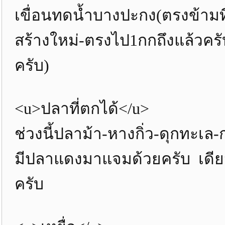
เขื่อนทดน้ำบางปะกง(ตรงข้ามท
สร้างใหม่-ตรงไป1กกถึงแล้วครับ
ครับ)
<u>ปลาที่ตกได้</u>
ช่วงนี้ปลาม้า-หางกิ่ว-ดุกทะเ
มีปลาแดงมาแจมด้วยครับ เดียว
ครับ