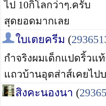
ไป 10กิโลกว่าๆ.ครับ
สุดยอดมากเลย
ใบเตยครีม
(
293651
กำจริงผมเด็กแปดริ้วแท้ๆ
แถวบ้านอุตส่าส์เคยไปบ
สิงคะนองนา
(
2936