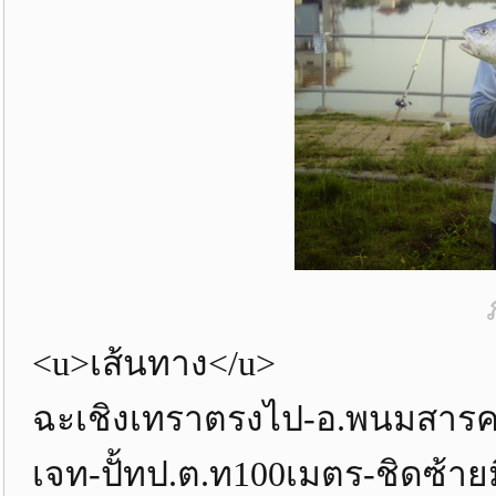
<u>เส้นทาง</u>
ฉะเชิงเทราตรงไป-อ.พนมสารครา
เจท-ปั้ทป.ต.ท100เมตร-ชิดซ้าย