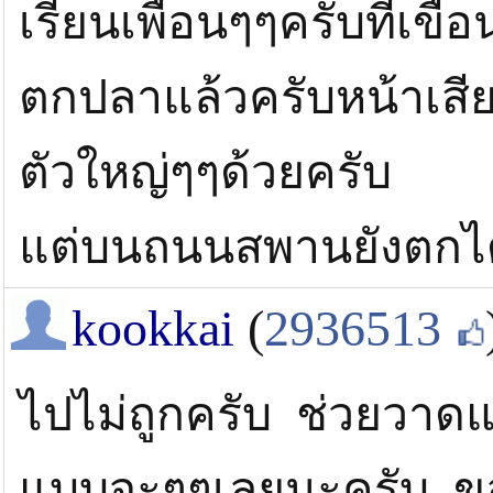
เรียนเพื่อนๆๆครับที่เขื
ตกปลาแล้วครับหน้าเสี
ตัวใหญ่ๆๆด้วยครับ
แต่บนถนนสพานยังตกได
kookkai
(
2936513
ไปไม่ถูกครับ ช่วยวาดแ
แบบจะๆๆเลยนะครับ ขอ