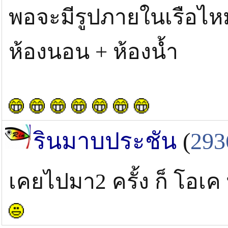
พอจะมีรูปภายในเรือไห
ห้องนอน + ห้องน้ำ
รินมาบประชัน
(
293
เคยไปมา2 ครั้ง ก็ โอเค ท