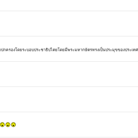
ไทยปกครองโดยระบอบประชาธิปไตยโดยมีพระมหากษัตรทรงเป็นประมุขของประเทศ