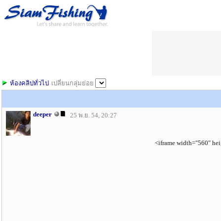
ห้องคลิปทั่วไป
เปลี่ยนกลุ่มย่อย
deeper
25 พ.ย. 54, 20:27
<iframe width="560" he