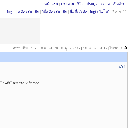
หน้าแรก
|
กระดาน
|
รีวิว
|
ประมูล
|
ตลาด
|
เปิดท้าย
login
|
สมัครสมาชิก
|
วิธีสมัครสมาชิก
|
ลืมชื่อ/รหัส
|
login ไม่ได้?
|
7 ส.ค. 69
ความเห็น: 21 - [1 ธ.ค. 54, 20:10] ดู: 2,573 - [7 ส.ค. 69, 14:17] โหวต: 3
1
lowfullscreen></iframe>