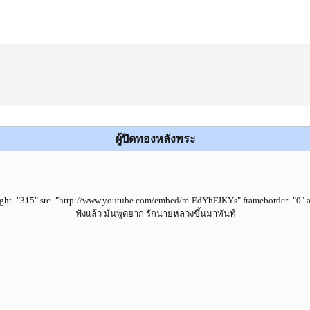
ผู้ปิดทองหลังพระ
ight="315" src="http://www.youtube.com/embed/m-EdYhFJKYs" frameborder="0" al
ฟังแล้ว มันพูดยาก รักนายหลวงขึ้นมาทันที