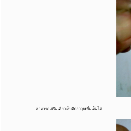
สามารถเสริมเคี่ยวเล็บติดอาวุธเพิ่มเต็มได้