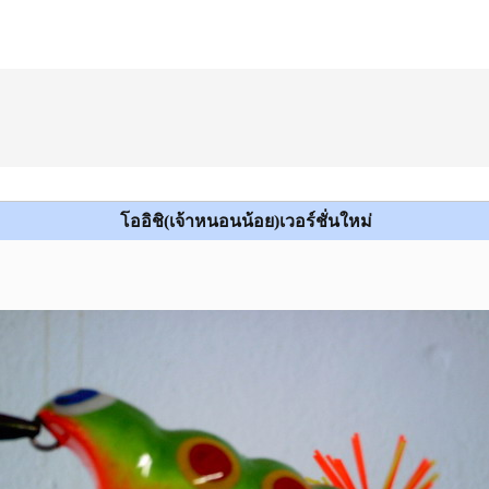
โออิชิ(เจ้าหนอนน้อย)เวอร์ชั่นใหม่