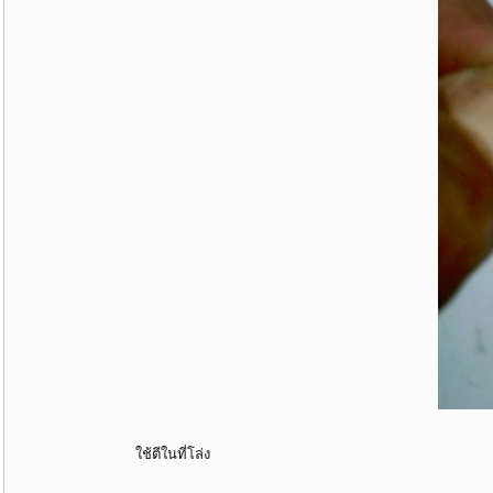
ใช้ตีในที่โล่ง