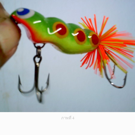
ภาพที่ 4