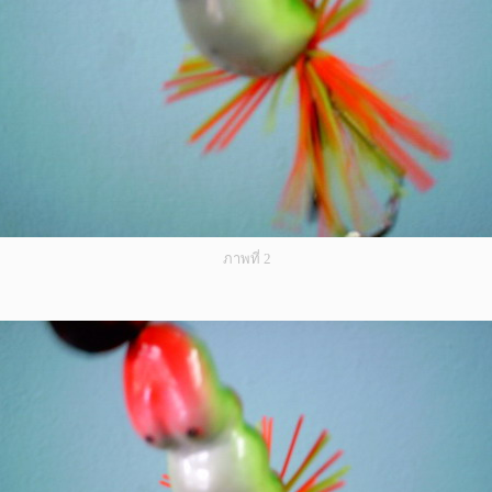
ภาพที่ 2