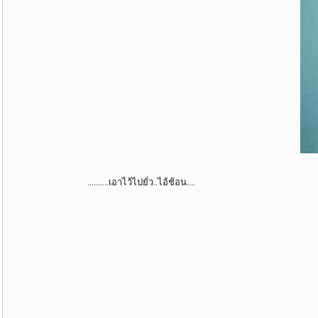
..........เอาไว้ไปยั่ว..ไอ้ช้อน....