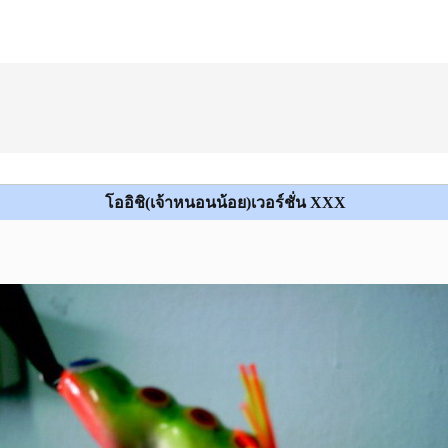
โออิชิ(เจ้าหนอนน้อย)เวอร์ชั่น XXX