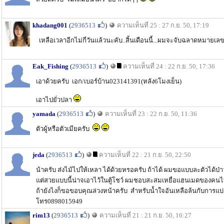
khadang001
(
2936513
)
ความเห็นที่ 25 : 27 ก.ย. 50, 17:19
เหลือเวลาอีกไม่กี่วันแล้วนะคับ..สิ้นเดือนนี้...ผมจะจับฉลาดหมายเลขผู
Eak_Fishing
(
2936513
)
ความเห็นที่ 24 : 22 ก.ย. 50, 17:36
เอาด้วยครับ เอก/เบอร์บ้าน023141391(หลัง6โมงเย็น)
เอาไปยั่วปลา
yamada
(
2936513
)
ความเห็นที่ 23 : 22 ก.ย. 50, 11:36
ตัวผู้หรือตัวเมียครับ
jeda
(
2936513
)
ความเห็นที่ 22 : 21 ก.ย. 50, 22:50
น้าครับ ส่งไม้ไปให้เหลา ได้ด้วยหรอครับ ถ้าได้ ผมขอแบบละตัวได้ป่า
แต่สวยแบบนี้น่าจเอาไว้ในตู้โชว์ ผมชอบสะสมเหยื่อแฮนเมดของคน
ถ้ายังไงก็ขอขอบคุณล่วงหน้าครับ สำหรับน้ำใจอันเหลือล้นกับการแบ่ง
โทร0898015949
rim13
(
2936513
)
ความเห็นที่ 21 : 21 ก.ย. 50, 16:27