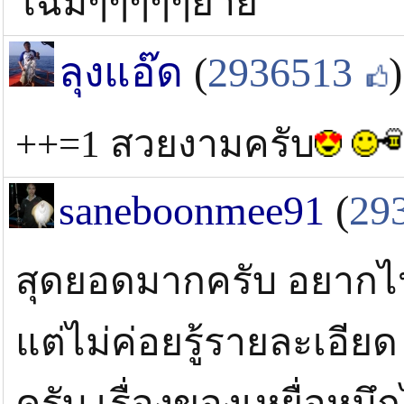
โฉมๆๆๆๆๆย่าย
ลุงแอ๊ด
(
2936513
)
++=1 สวยงามครับ
saneboonmee91
(
29
สุดยอดมากครับ อยากไ
แต่ไม่ค่อยรู้รายละเอียด
ครับ เรื่องของเหยื่อหม