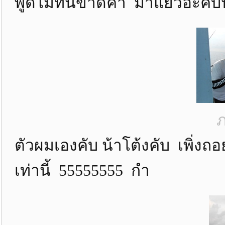
พูดไม่ทันขาดคำ มาแย้วอ่ะคับป
ภ
ตัวผมเองคับ น้าโต้งคับ เพิ่งถ
เท่านี้ 55555555 กำ