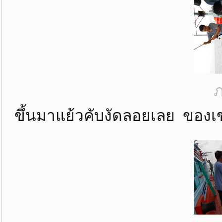
ภ
ขึ้นมาแย้วคับงัดลอยเลย ของ