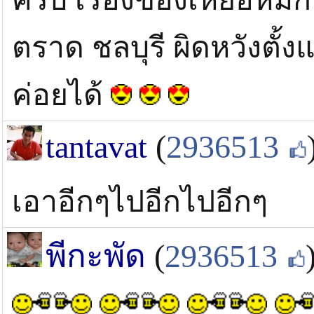
ตราด ชลบุรี ผิดหวังตั้ง
ค่อยได้
tantavat
(
2936513
เอาอีกๆไปอีกไปอีกๆ
พีกะพัด
(
2936513