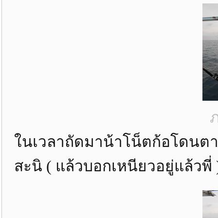
ภ
ในเวลาถัดมาน้าโน็ตก้อโดนตามกั
สะนิ ( แล้วบอกเหนียวอยู่แล้วพี่