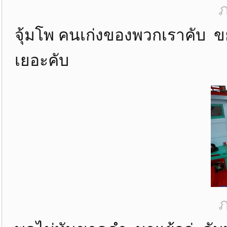
ภ
จุ้มโพ คนเก่งของพวกเราคับ ขย
เยอะคับ
ภ