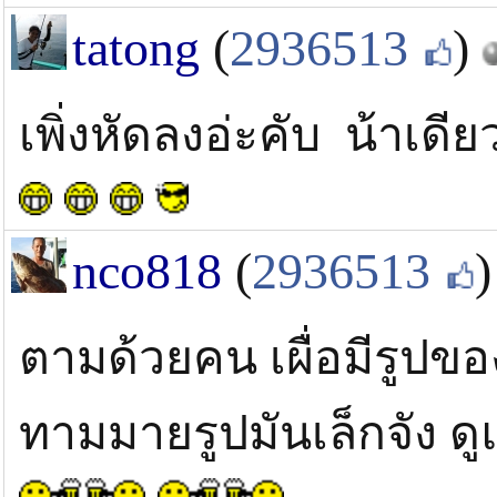
tatong
(
2936513
)
เพิ่งหัดลงอ่ะคับ น้าเด
nco818
(
2936513
)
ตามด้วยคน เผื่อมีรูปขอ
ทามมายรูปมันเล็กจัง ด