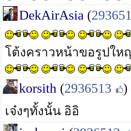
DekAirAsia
(
29365
โต้งคราวหน้าขอรูปใหญ
korsith
(
2936513
)
เจ๋งๆทั้งนั้น อิอิ