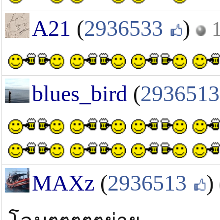
A21
(
2936533
)
blues_bird
(
2936513
MAXz
(
2936513
)