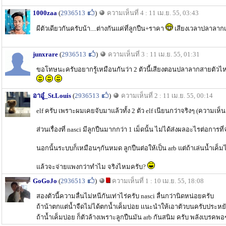
1000zaa
(
2936513
)
ความเห็นที่ 4 : 11 เม.ย. 55, 03:43
ผีตัวเดียวกันครับน้า....ต่างกันแค่ที่ลูกปืน+ราคา
เสียงเวลาปลาลากเห
junxrare
(
2936513
)
ความเห็นที่ 3 : 11 เม.ย. 55, 01:31
ขอโทษนะครับอยากรู้เหมือนกันว่า 2 ตัวนี้เสียงตอนปลาลากสายตัวไ
อาอู๋_St.Louis
(
2936513
)
ความเห็นที่ 2 : 11 เม.ย. 55, 00:14
elf ครับ เพราะผมเคยจับมาแล้วทั้ง 2 ตัว elf เนียนกว่าจริงๆ (ความเห็
ส่วนเรื่องที่ nasci มีลูกปืนมากกว่า 1 เม็ดนั้น ไม่ได้ส่งผลอะไรต่อการที
นอกนั้นระบบก็เหมือนๆกันหมด ลูกปืนต่อให้เป็น arb แต่ถ้าเล่นน้ำเค็มไ
แล้วจะจ่ายแพงกว่าทำไม จริงไหมครับ?
GoGoJo
(
2936513
)
ความเห็นที่ 1 : 10 เม.ย. 55, 18:08
สองตัวนี้ความลื่นไม่หนีกันเท่าไร่ครับ nasci ลื่นกว่านิดหน่อยครับ
ถ้าน้าตกเเต่น้ำจืดไม่ได้ตกน้ำเค็มบ่อย เเนะนำให้เอาตัวบนครับประหยั
ถ้าน้ำเค็มบ่อย ก็ตัวล้างเพราะลูกปืนมัน arb กันสนิม ครับ พลังเบรคพ