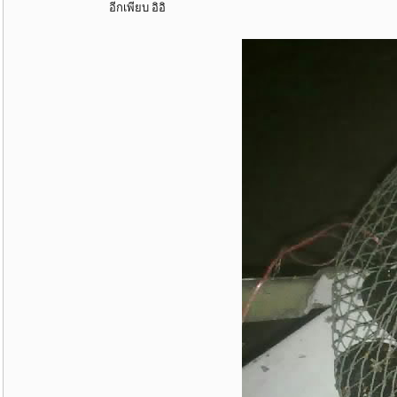
อีกเพียบ อิอิ