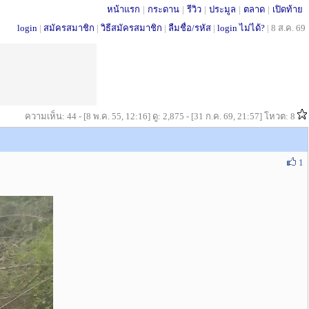
หน้าแรก
|
กระดาน
|
รีวิว
|
ประมูล
|
ตลาด
|
เปิดท้าย
login
|
สมัครสมาชิก
|
วิธีสมัครสมาชิก
|
ลืมชื่อ/รหัส
|
login ไม่ได้?
|
8 ส.ค. 69
ความเห็น: 44 - [8 พ.ค. 55, 12:16] ดู: 2,875 - [31 ก.ค. 69, 21:57] โหวต: 8
1